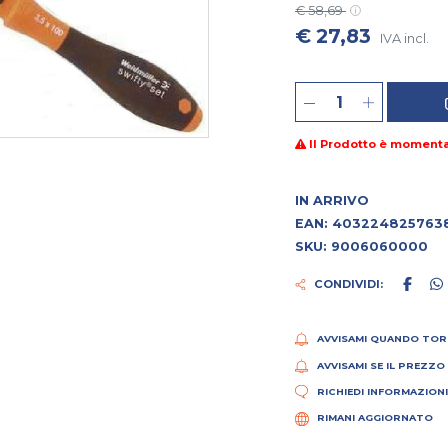
€ 58,69
€ 27,83
IVA incl.
Il Prodotto è moment
IN ARRIVO
EAN: 403224825763
SKU: 9006060000
CONDIVIDI:
AVVISAMI QUANDO TOR
AVVISAMI SE IL PREZZO
RICHIEDI INFORMAZION
RIMANI AGGIORNATO