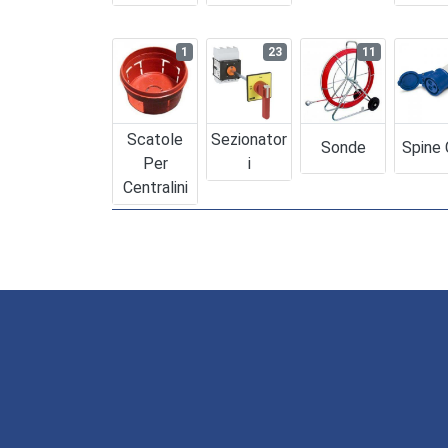
1
23
11
Scatole
Sezionator
Sonde
Spine
Per
I
Centralini