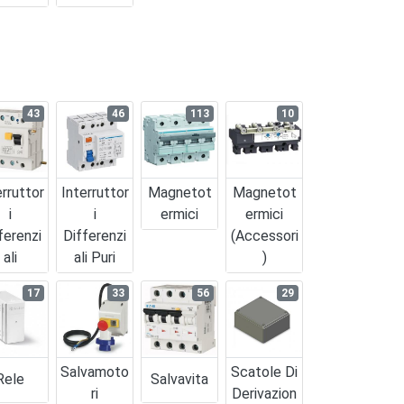
43
46
113
10
erruttor
Interruttor
Magnetot
Magnetot
I
I
Ermici
Ermici
ferenzi
Differenzi
(accessori
Ali
Ali Puri
)
17
33
56
29
Salvamoto
Scatole Di
Rele
Salvavita
Ri
Derivazion