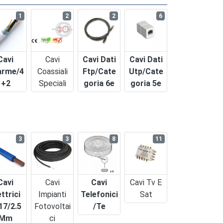
1
2
2
6
Cavi
Cavi
Cavi Dati
Cavi Dati
arme/4
Coassiali
Ftp/cate
Utp/cate
+2
Speciali
Goria 6e
Goria 5e
3
3
8
11
Cavi
Cavi
Cavi
Cavi Tv E
ettrici
Impianti
Telefonici
Sat
17/2.5
Fotovoltai
/te
Mm
Ci