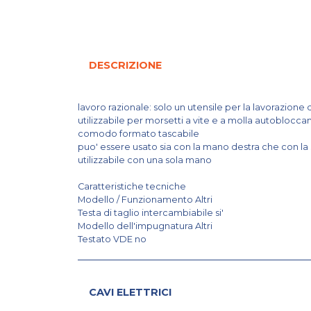
DESCRIZIONE
lavoro razionale: solo un utensile per la lavorazione 
utilizzabile per morsetti a vite e a molla autoblocca
comodo formato tascabile
puo' essere usato sia con la mano destra che con la 
utilizzabile con una sola mano
Caratteristiche tecniche
Modello / Funzionamento Altri
Testa di taglio intercambiabile si'
Modello dell'impugnatura Altri
Testato VDE no
CAVI ELETTRICI