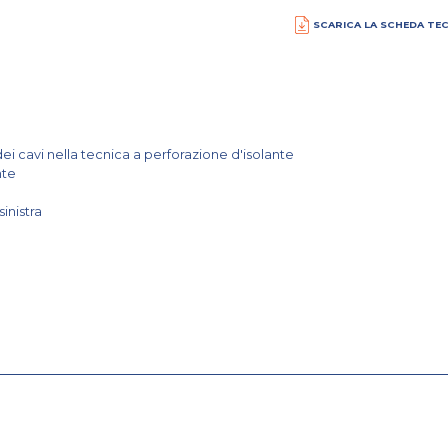
SCARICA LA SCHEDA TE
dei cavi nella tecnica a perforazione d'isolante
nte
sinistra