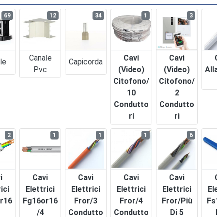
69
12
34
1
3
Canale
Cavi
Cavi
le
Capicorda
Pvc
(video)
(video)
All
Citofono/
Citofono/
10
2
Condutto
Condutto
Ri
Ri
2
1
1
1
6
i
Cavi
Cavi
Cavi
Cavi
ici
Elettrici
Elettrici
Elettrici
Elettrici
El
r16
Fg16or16
Fror/3
Fror/4
Fror/più
Fs
/4
Condutto
Condutto
Di 5