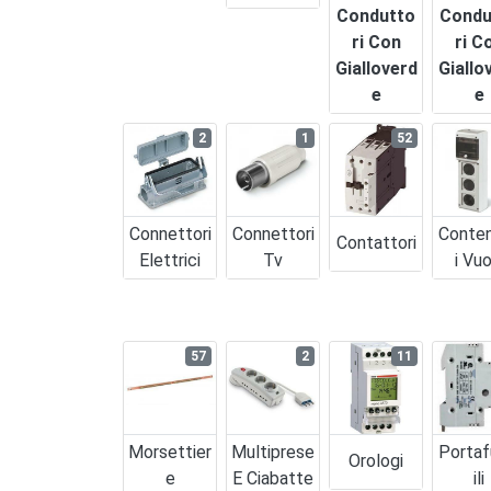
Condutto
Condu
Ri Con
Ri C
Gialloverd
Giallo
E
E
2
1
52
Connettori
Connettori
Conten
Contattori
Elettrici
Tv
I Vuo
57
2
11
Morsettier
Multiprese
Portaf
Orologi
E
E Ciabatte
Ili