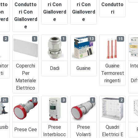
tto
Condutto
Ri Con
Ri Con
Condutto
on
Ri Con
Gialloverd
Gialloverd
Ri
verd
Gialloverd
E
E
E
2
1
1
13
15
itor
Coperchi
Guaine
Int
Dadi
Guaine
ti
Per
Termorest
Materiale
Ringenti
Dif
Elettrico
21
2
3
1
2
usib
Prese
Prese
Quadri
Prese Cee
Interblocc
Volanti
Elettrici E