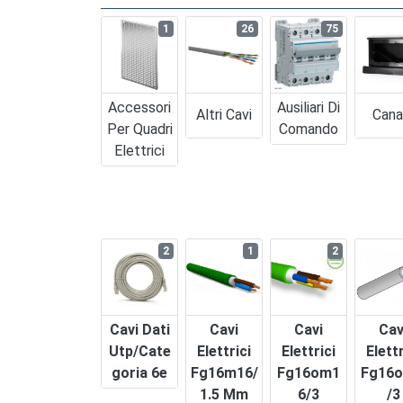
1
26
75
Accessori
Ausiliari Di
Altri Cavi
Cana
Per Quadri
Comando
Elettrici
2
1
2
Cavi Dati
Cavi
Cavi
Cav
Utp/cate
Elettrici
Elettrici
Elettr
Goria 6e
Fg16m16/
Fg16om1
Fg16o
1.5 Mm
6/3
/3