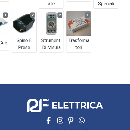
Ate
Speciali
1
2
2
1
Spine E
Strumenti
Trasforma
 Cee
Prese
Di Misura
Tori