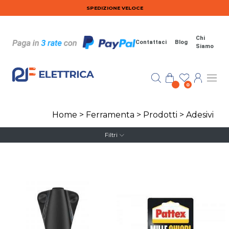
Salta al contenuto principale
SPEDIZIONE VELOCE
Chi
Contattaci
Blog
Siamo
0
Home
>
Ferramenta
>
Prodotti
>
Adesivi
Filtri