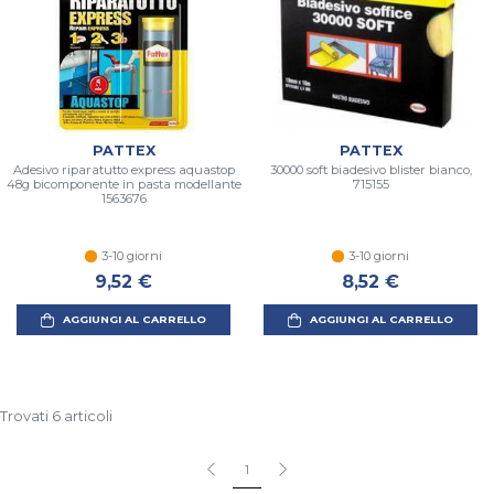
PATTEX
PATTEX
Adesivo riparatutto express aquastop
30000 soft biadesivo blister bianco,
48g bicomponente in pasta modellante
715155
1563676
3-10 giorni
3-10 giorni
9,52 €
8,52 €
AGGIUNGI AL CARRELLO
AGGIUNGI AL CARRELLO
Trovati 6 articoli
1