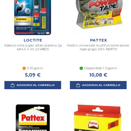
LOCTITE
PATTEX
Adesivo colla super attak plastica 2g
Nastro universale multifunzione power
&#43; 4 ml 2248825
tape grigio 25m 1669710
3-10 giorni
Disponibile 1-3 giorni
5,09 €
10,08 €
AGGIUNGI AL CARRELLO
AGGIUNGI AL CARRELLO