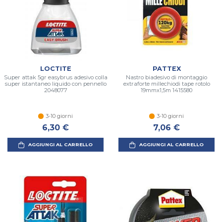
LOCTITE
PATTEX
Super attak 5gr easybrus adesivo colla
Nastro biadesivo di montaggio
super istantaneo liquido con pennello
extraforte millechiodi tape rotolo
2048077
19mmx1,5m 1415580
3-10 giorni
3-10 giorni
6,30 €
7,06 €
AGGIUNGI AL CARRELLO
AGGIUNGI AL CARRELLO