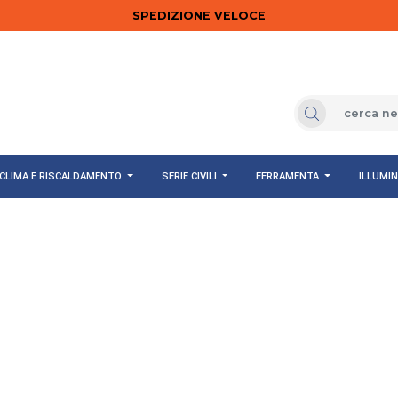
SPEDIZIONE VELOCE
OMRON
CLIMA E RISCALDAMENTO
SERIE CIVILI
FERRAMENTA
ILLUMI
nnovazione e Qualità nel Materiale Elettrico
VEDI TUTTI I PRODOTTI