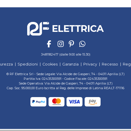
3481182417 (dalle 9.00 alle 15.30)
curezza
Spedizioni
Cookies
Garanzia
Privacy
Recesso
Reg
© RF Elettrica Srl - Sede Legale: Via Alcide de Gasperi, 74 - 04011 Aprilia (LT)
Partita Iva: 02435300591 - Codice Fiscale: 02435300591
Sede Operativa: Via Alcide de Gasperi, 74 - 04011 Aprilia (LT)
Cap. Soc. 95.000,00 Euro Iscritta al Reg. delle Imprese di Latina REA:LT-171116