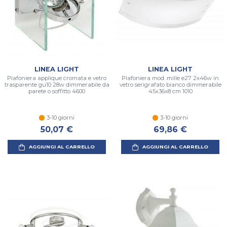
LINEA LIGHT
LINEA LIGHT
Plafoniera applique cromata e vetro
Plafoniera mod. mille e27 2x46w in
trasparente gu10 28w dimmerabile da
vetro serigrafato bianco dimmerabile
parete o soffitto 4600
45x36x8 cm 1010
3-10 giorni
3-10 giorni
50,07 €
69,86 €
AGGIUNGI AL CARRELLO
AGGIUNGI AL CARRELLO