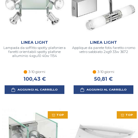
LINEA LIGHT
LINEA LIGHT
Lampada da soffitto spotty plafoniera
Applique da parete fotis faretto cromo
faretti orientabili spotty plafone
vetro sabbiato 2xg9 33w 3672
alluminio 4xgu10 40w 1154
3-10 giorni
3-10 giorni
100,43 €
50,81 €
AGGIUNGI AL CARRELLO
AGGIUNGI AL CARRELLO
TOP
TOP