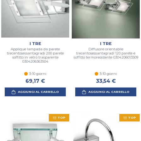
I TRE
I TRE
Applique lampada da parete
Diffusore orientabile
trecentosessantagradi 200 parete
trecentosessantagradi 120 parete e
soffitto in vetro trasparente
soffitto termoresistente 0304206013509
0304206363504
3-10 giorni
3-10 giorni
69,17 €
33,54 €
AGGIUNGI AL CARRELLO
AGGIUNGI AL CARRELLO
TOP
TOP