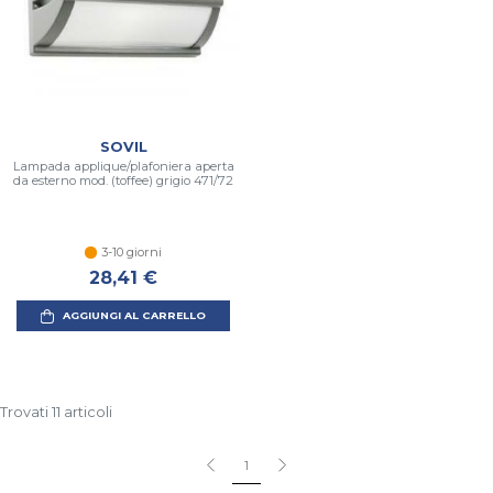
SOVIL
Lampada applique/plafoniera aperta
da esterno mod. (toffee) grigio 471/72
3-10 giorni
28,41 €
AGGIUNGI AL CARRELLO
Trovati 11 articoli
1