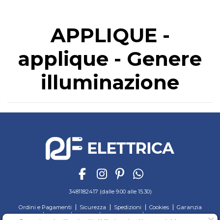
APPLIQUE -
applique - Genere
illuminazione
3481182417 (dalle 9.00 alle 15.30)
Ordini e Pagamenti
Sicurezza
Spedizioni
Cookies
Garanzia
Privacy
Recesso
Regolamento
Richiedi reso