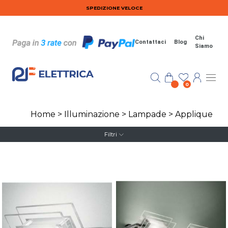
Salta al contenuto principale
SPEDIZIONE VELOCE
Chi
Contattaci
Blog
Siamo
0
Home
>
Illuminazione
>
Lampade
>
Applique
Filtri