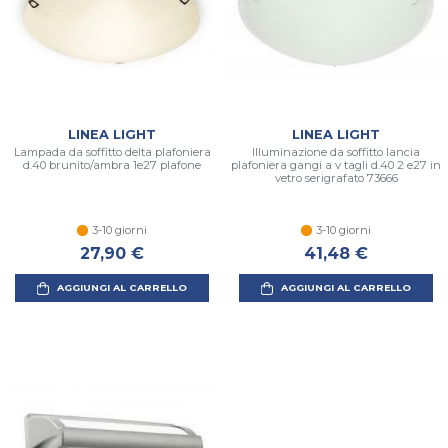
LINEA LIGHT
LINEA LIGHT
Lampada da soffitto delta plafoniera
Illuminazione da soffitto lancia
d.40 brunito/ambra 1e27 plafone
plafoniera gangi a v tagli d.40 2 e27 in
vetro serigrafato 73666
3-10 giorni
3-10 giorni
27,90 €
41,48 €
AGGIUNGI AL CARRELLO
AGGIUNGI AL CARRELLO