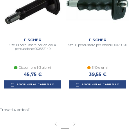
FISCHER
FISCHER
Sze 18 percussore per chiodi a
Sze 18 percussore per chiodi 00079820
percussione 000552149
Disponibile 1-3 giorni
3-10 giorni
45,75 €
39,55 €
AGGIUNGI AL CARRELLO
AGGIUNGI AL CARRELLO
Trovati 4 articoli
1