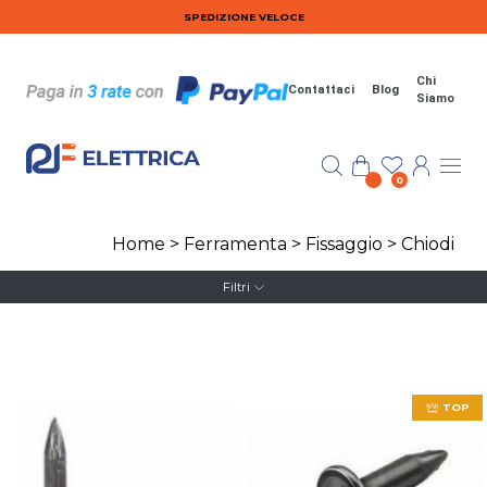
Salta al contenuto principale
SPEDIZIONE VELOCE
Chi
Contattaci
Blog
Siamo
0
Home
>
Ferramenta
>
Fissaggio
>
Chiodi
Filtri
TOP