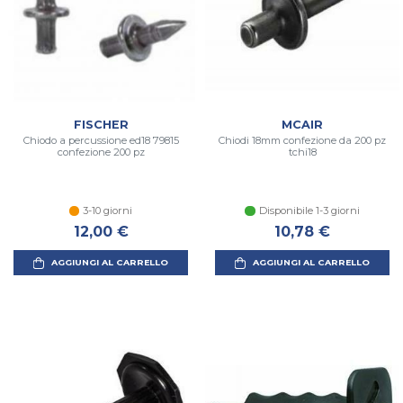
FISCHER
MCAIR
Chiodo a percussione ed18 79815
Chiodi 18mm confezione da 200 pz
confezione 200 pz
tchi18
3-10 giorni
Disponibile 1-3 giorni
12,00 €
10,78 €
AGGIUNGI AL CARRELLO
AGGIUNGI AL CARRELLO