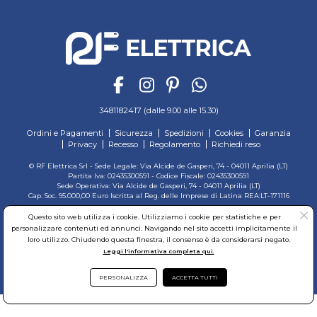
3481182417 (dalle 9.00 alle 15.30)
Ordini e Pagamenti
Sicurezza
Spedizioni
Cookies
Garanzia
Privacy
Recesso
Regolamento
Richiedi reso
© RF Elettrica Srl - Sede Legale: Via Alcide de Gasperi, 74 - 04011 Aprilia (LT)
Partita Iva: 02435300591 - Codice Fiscale: 02435300591
Sede Operativa: Via Alcide de Gasperi, 74 - 04011 Aprilia (LT)
Cap. Soc. 95.000,00 Euro Iscritta al Reg. delle Imprese di Latina REA:LT-171116
Questo sito web utilizza i cookie. Utilizziamo i cookie per statistiche e per
personalizzare contenuti ed annunci. Navigando nel sito accetti implicitamente il
loro utilizzo. Chiudendo questa finestra, il consenso è da considerarsi negato.
Leggi l'informativa completa qui.
PERSONALIZZA
ACCETTA TUTTI