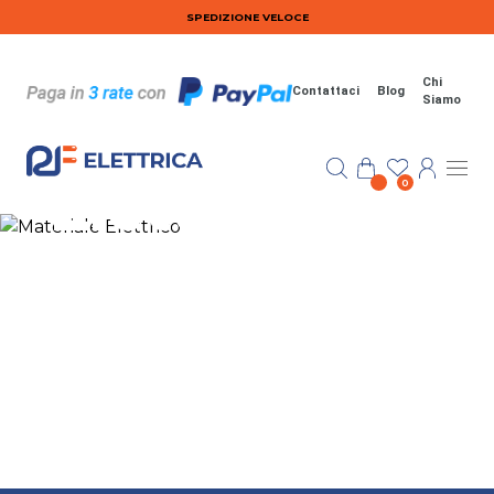
Salta al contenuto principale
SPEDIZIONE VELOCE
Chi
Contattaci
Blog
Siamo
Materiale
Elettrico
0
Soluzioni elettriche innovative e
affidabili
VEDI TUTTO