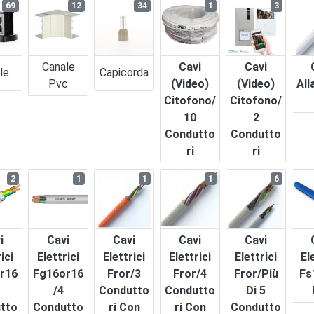
69
12
34
1
3
Canale
Cavi
Cavi
le
Capicorda
Pvc
(video)
(video)
All
Citofono/
Citofono/
10
2
Condutto
Condutto
Ri
Ri
2
1
1
1
6
i
Cavi
Cavi
Cavi
Cavi
ici
Elettrici
Elettrici
Elettrici
Elettrici
El
r16
Fg16or16
Fror/3
Fror/4
Fror/più
Fs
/4
Condutto
Condutto
Di 5
tto
Condutto
Ri Con
Ri Con
Condutto