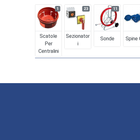
1
23
11
Scatole
Sezionator
Sonde
Spine
Per
I
Centralini