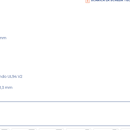
SCARICA LA SCHEDA TE
35mm
ondo UL94 V2
31,3 mm