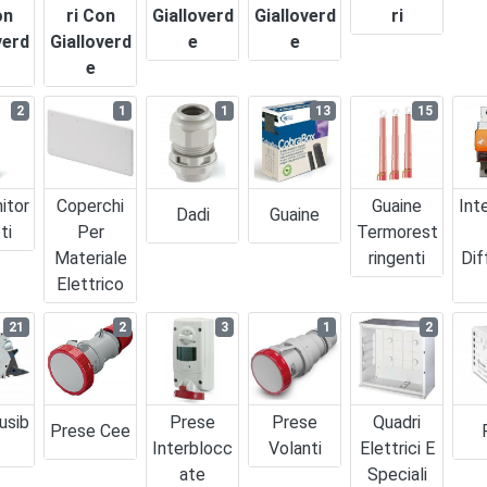
on
Ri Con
Gialloverd
Gialloverd
Ri
verd
Gialloverd
E
E
E
2
1
1
13
15
itor
Coperchi
Guaine
Int
Dadi
Guaine
ti
Per
Termorest
Materiale
Ringenti
Dif
Elettrico
21
2
3
1
2
usib
Prese
Prese
Quadri
Prese Cee
Interblocc
Volanti
Elettrici E
Ate
Speciali