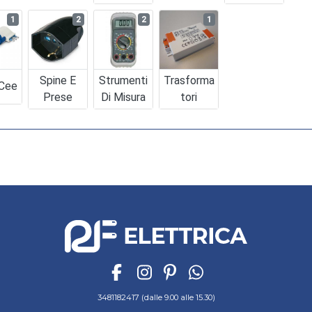
1
2
2
1
Spine E
Strumenti
Trasforma
 Cee
Prese
Di Misura
Tori
3481182417 (dalle 9.00 alle 15.30)