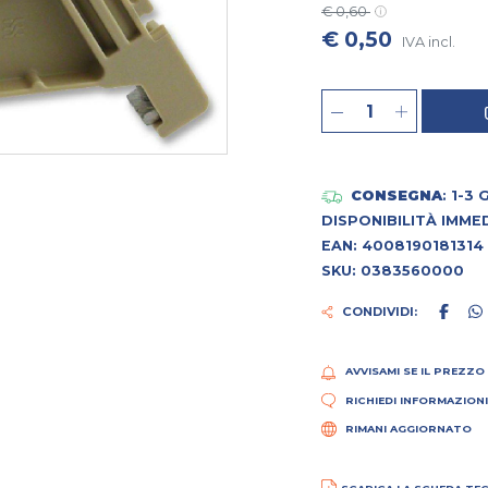
€ 0,60
€ 0,50
IVA incl.
CONSEGNA
: 1-3
DISPONIBILITÀ IMME
EAN: 4008190181314
SKU: 0383560000
CONDIVIDI:
AVVISAMI SE IL PREZZO
RICHIEDI INFORMAZION
RIMANI AGGIORNATO