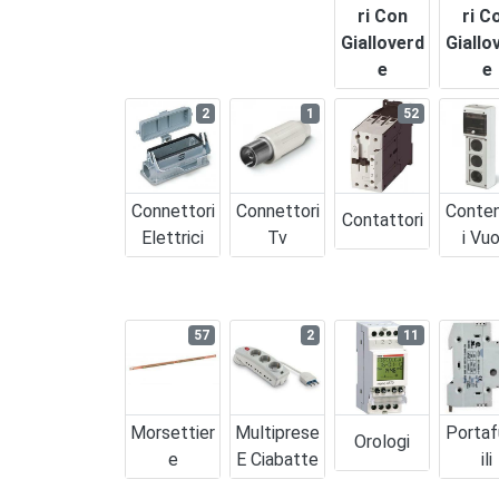
Ri Con
Ri C
Gialloverd
Giallo
E
E
2
1
52
Connettori
Connettori
Conten
Contattori
Elettrici
Tv
I Vuo
57
2
11
Morsettier
Multiprese
Portaf
Orologi
E
E Ciabatte
Ili