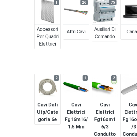
1
26
75
Accessori
Ausiliari Di
Altri Cavi
Cana
Per Quadri
Comando
Elettrici
2
1
2
Cavi Dati
Cavi
Cavi
Cav
Utp/cate
Elettrici
Elettrici
Elettr
Goria 6e
Fg16m16/
Fg16om1
Fg16o
1.5 Mm
6/3
/3
Condutto
Condu