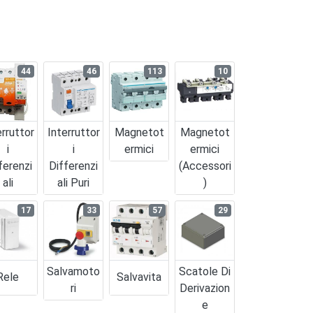
44
46
113
10
erruttor
Interruttor
Magnetot
Magnetot
I
I
Ermici
Ermici
ferenzi
Differenzi
(accessori
Ali
Ali Puri
)
17
33
57
29
Salvamoto
Scatole Di
Rele
Salvavita
Ri
Derivazion
E