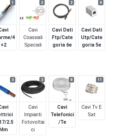
1
2
2
6
Cavi
Cavi
Cavi Dati
Cavi Dati
arme/4
Coassiali
Ftp/cate
Utp/cate
+2
Speciali
Goria 6e
Goria 5e
3
3
8
11
Cavi
Cavi
Cavi
Cavi Tv E
ettrici
Impianti
Telefonici
Sat
17/2.5
Fotovoltai
/te
Mm
Ci