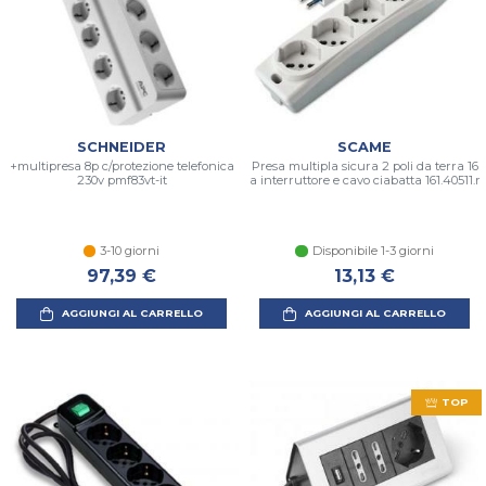
SCHNEIDER
SCAME
+multipresa 8p c/protezione telefonica
Presa multipla sicura 2 poli da terra 16
230v pmf83vt-it
a interruttore e cavo ciabatta 161.40511.r
3-10 giorni
Disponibile 1-3 giorni
97,39 €
13,13 €
AGGIUNGI AL CARRELLO
AGGIUNGI AL CARRELLO
TOP