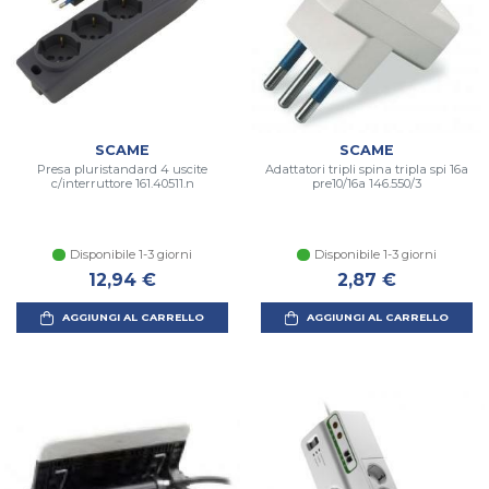
SCAME
SCAME
Presa pluristandard 4 uscite
Adattatori tripli spina tripla spi 16a
c/interruttore 161.40511.n
pre10/16a 146.550/3
Disponibile 1-3 giorni
Disponibile 1-3 giorni
12,94 €
2,87 €
AGGIUNGI AL CARRELLO
AGGIUNGI AL CARRELLO