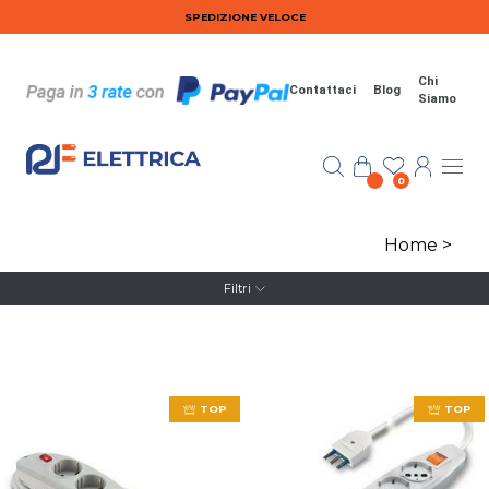
Salta al contenuto principale
SPEDIZIONE VELOCE
Chi
Contattaci
Blog
Siamo
0
Home
>
Filtri
TOP
TOP