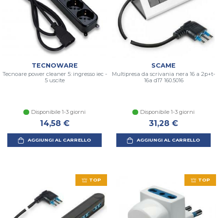
TECNOWARE
SCAME
Tecnoare power cleaner 5: ingresso iec -
Multipresa da scrivania nera 16 a 2p+t-
5 uscite
16a d17 160.5016
Disponibile 1-3 giorni
Disponibile 1-3 giorni
14,58 €
31,28 €
AGGIUNGI AL CARRELLO
AGGIUNGI AL CARRELLO
TOP
TOP