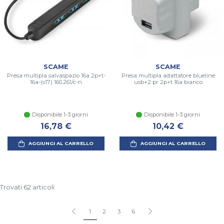
SCAME
SCAME
Presa multipla salvaspazio 16a 2p+t-
Presa multipla adattatore blueline
16a-(s17) 160.261/c-n
usb+2 pr 2p+t 16a bianco
Disponibile 1-3 giorni
Disponibile 1-3 giorni
16,78 €
10,42 €
AGGIUNGI AL CARRELLO
AGGIUNGI AL CARRELLO
Trovati 62 articoli
1
2
3
6