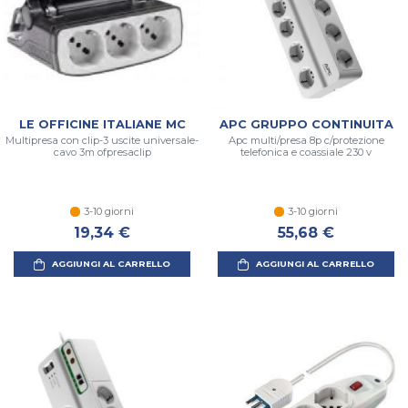
LE OFFICINE ITALIANE MC
APC GRUPPO CONTINUITA
Multipresa con clip-3 uscite universale-
Apc multi/presa 8p c/protezione
cavo 3m ofpresaclip
telefonica e coassiale 230 v
3-10 giorni
3-10 giorni
19,34 €
55,68 €
AGGIUNGI AL CARRELLO
AGGIUNGI AL CARRELLO