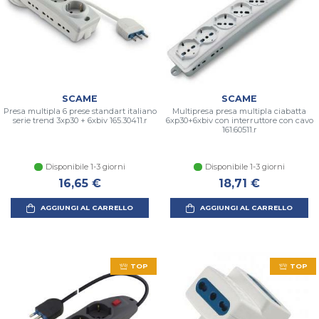
SCAME
SCAME
Presa multipla 6 prese standart italiano
Multipresa presa multipla ciabatta
serie trend 3xp30 + 6xbiv 165.30411.r
6xp30+6xbiv con interruttore con cavo
161.60511.r
Disponibile 1-3 giorni
Disponibile 1-3 giorni
16,65 €
18,71 €
AGGIUNGI AL CARRELLO
AGGIUNGI AL CARRELLO
TOP
TOP