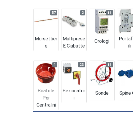
57
2
11
Morsettier
Multiprese
Portaf
Orologi
E
E Ciabatte
Ili
1
23
11
Scatole
Sezionator
Sonde
Spine
Per
I
Centralini