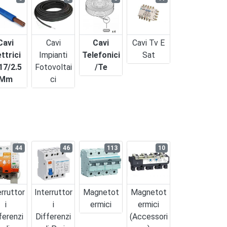
Cavi
Cavi
Cavi
Cavi Tv E
ettrici
Impianti
Telefonici
Sat
17/2.5
Fotovoltai
/te
Mm
Ci
44
46
113
10
erruttor
Interruttor
Magnetot
Magnetot
I
I
Ermici
Ermici
ferenzi
Differenzi
(accessori