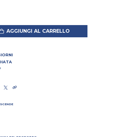
AGGIUNGI AL CARRELLO
 GIORNI
DIATA
7
 SCENDE
I