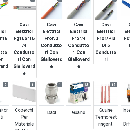
i
Cavi
Cavi
Cavi
Cavi
ici
Elettrici
Elettrici
Elettrici
Elettrici
El
r16
Fg16or16
Fror/3
Fror/4
Fror/più
Fs
/4
Condutto
Condutto
Di 5
tto
Condutto
Ri Con
Ri Con
Condutto
on
Ri Con
Gialloverd
Gialloverd
Ri
verd
Gialloverd
E
E
E
2
1
1
13
15
itor
Coperchi
Guaine
Int
Dadi
Guaine
ti
Per
Termorest
Materiale
Ringenti
Dif