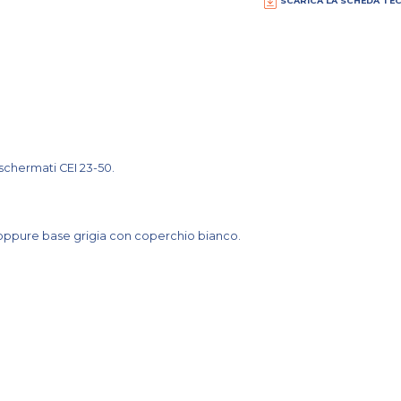
SCARICA LA SCHEDA TE
 schermati CEI 23-50.
oppure base grigia con coperchio bianco.