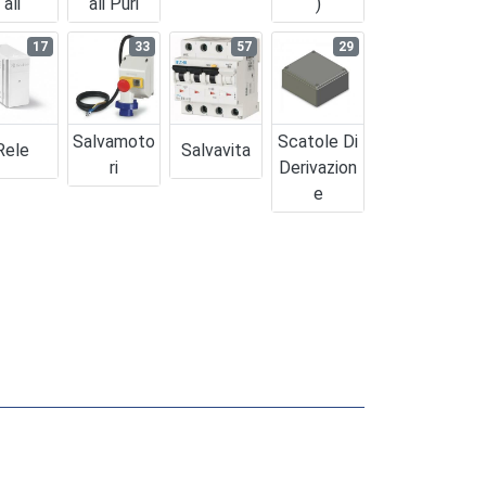
Ali
Ali Puri
)
17
33
57
29
Salvamoto
Scatole Di
Rele
Salvavita
Ri
Derivazion
E