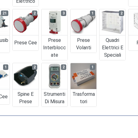
Elettrico
21
2
3
1
2
usib
Prese
Prese
Quadri
Prese Cee
Interblocc
Volanti
Elettrici E
Ate
Speciali
1
2
2
1
Spine E
Strumenti
Trasforma
 Cee
Prese
Di Misura
Tori