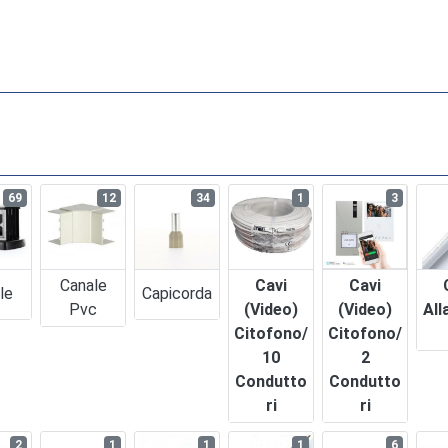
69
12
34
1
3
Canale
Cavi
Cavi
le
Capicorda
Pvc
(video)
(video)
All
Citofono/
Citofono/
10
2
Condutto
Condutto
Ri
Ri
2
1
1
1
6