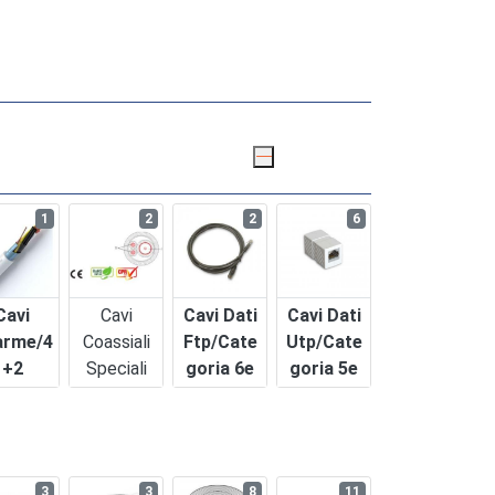
1
2
2
6
Cavi
Cavi
Cavi Dati
Cavi Dati
arme/4
Coassiali
Ftp/cate
Utp/cate
+2
Speciali
Goria 6e
Goria 5e
3
3
8
11