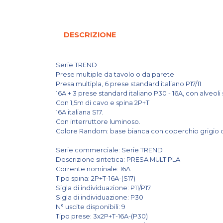
DESCRIZIONE
Serie TREND
Prese multiple da tavolo o da parete
Presa multipla, 6 prese standard italiano P17/11
16A + 3 prese standard italiano P30 - 16A, con alveoli
Con 1,5m di cavo e spina 2P+T
16A italiana S17.
Con interruttore luminoso.
Colore Random: base bianca con coperchio grigio 
Serie commerciale: Serie TREND
Descrizione sintetica: PRESA MULTIPLA
Corrente nominale: 16A
Tipo spina: 2P+T-16A-(S17)
Sigla di individuazione: P11/P17
Sigla di individuazione: P30
N° uscite disponibili: 9
Tipo prese: 3x2P+T-16A-(P30)