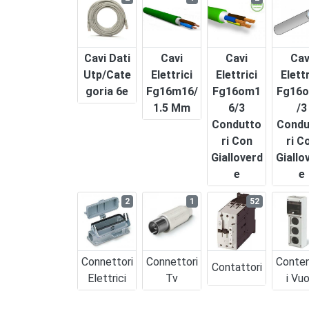
Cavi Dati
Cavi
Cavi
Cav
Utp/cate
Elettrici
Elettrici
Elettr
Goria 6e
Fg16m16/
Fg16om1
Fg16o
1.5 Mm
6/3
/3
Condutto
Condu
Ri Con
Ri C
Gialloverd
Giallo
E
E
2
1
52
Connettori
Connettori
Conten
Contattori
Elettrici
Tv
I Vuo