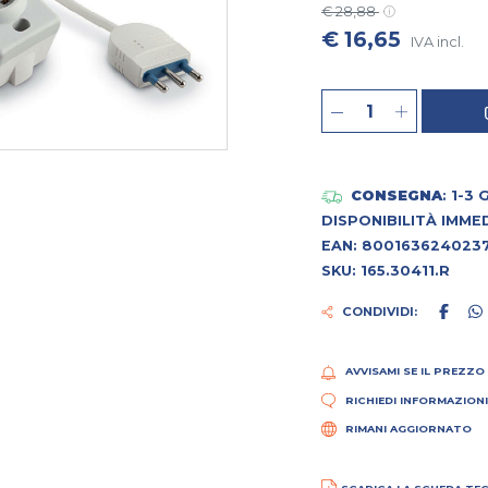
€ 28,88
€ 16,65
IVA incl.
CONSEGNA
: 1-3
DISPONIBILITÀ IMME
EAN: 800163624023
SKU: 165.30411.R
CONDIVIDI:
AVVISAMI SE IL PREZZO
RICHIEDI INFORMAZION
RIMANI AGGIORNATO