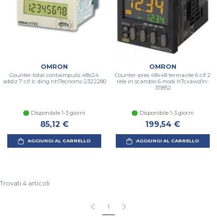
OMRON
OMRON
Counter-total contaimpulsi 48x24
Counter-pres 48x48 termavite 6 cif 2
addiz 7 cif lc ding nh7ecnoms-2322280
rele in scambio 6 modi h7cxawd1n-
311852
Disponibile 1-3 giorni
Disponibile 1-3 giorni
85,12 €
199,54 €
AGGIUNGI AL CARRELLO
AGGIUNGI AL CARRELLO
Trovati 4 articoli
1