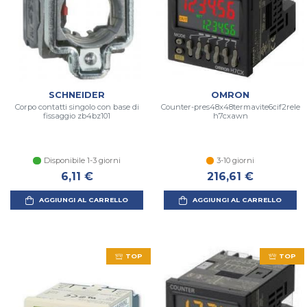
SCHNEIDER
OMRON
Corpo contatti singolo con base di
Counter-pres48x48termavite6cif2rele
fissaggio zb4bz101
h7cxawn
Disponibile 1-3 giorni
3-10 giorni
6,11 €
216,61 €
AGGIUNGI AL CARRELLO
AGGIUNGI AL CARRELLO
TOP
TOP