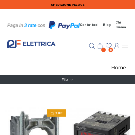
Salta al contenuto principale
SPEDIZIONE VELOCE
Chi
Contattaci
Blog
Siamo
0
Home
Filtri
TOP