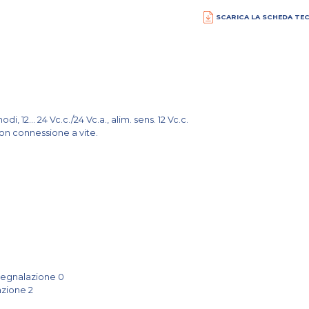
SCARICA LA SCHEDA TE
i, 12... 24 Vc.c./24 Vc.a., alim. sens. 12 Vc.c.
on connessione a vite.
 segnalazione 0
azione 2