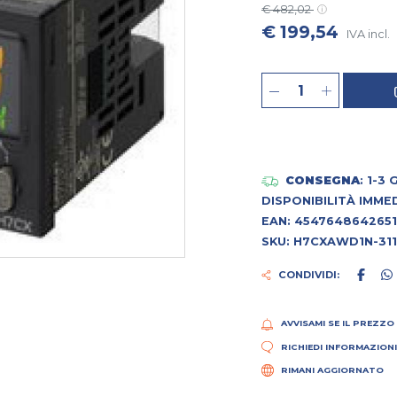
€ 482,02
€ 199,54
IVA incl.
CONSEGNA
: 1-3
DISPONIBILITÀ IMME
EAN: 4547648642651
SKU: H7CXAWD1N-31
CONDIVIDI:
AVVISAMI SE IL PREZZO
RICHIEDI INFORMAZION
RIMANI AGGIORNATO