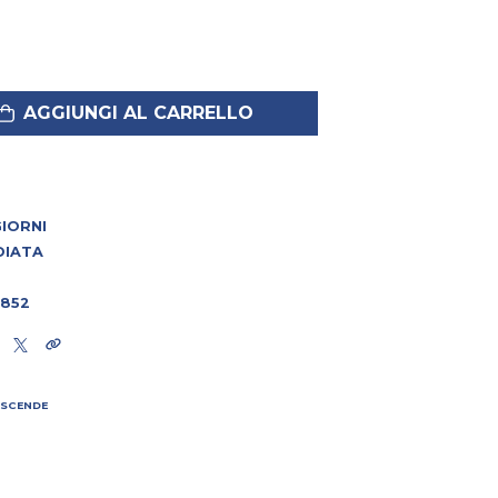
AGGIUNGI AL CARRELLO
 GIORNI
DIATA
1852
 SCENDE
I