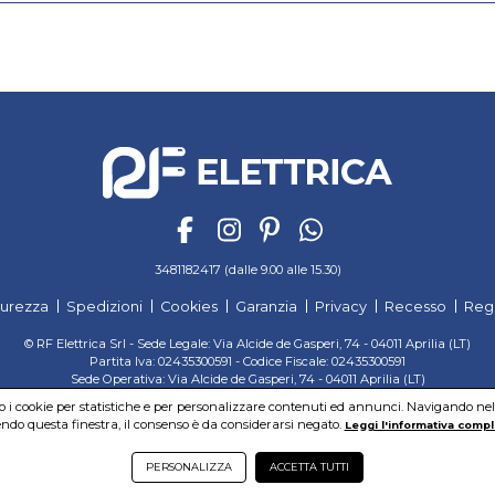
3481182417 (dalle 9.00 alle 15.30)
curezza
Spedizioni
Cookies
Garanzia
Privacy
Recesso
Reg
© RF Elettrica Srl - Sede Legale: Via Alcide de Gasperi, 74 - 04011 Aprilia (LT)
Partita Iva: 02435300591 - Codice Fiscale: 02435300591
Sede Operativa: Via Alcide de Gasperi, 74 - 04011 Aprilia (LT)
Cap. Soc. 95.000,00 Euro Iscritta al Reg. delle Imprese di Latina REA:LT-171116
mo i cookie per statistiche e per personalizzare contenuti ed annunci. Navigando nel si
do questa finestra, il consenso è da considerarsi negato.
Leggi l'informativa compl
PERSONALIZZA
ACCETTA TUTTI