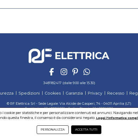
3481182417 (dalle 9.00 alle 15.30)
curezza
Spedizioni
Cookies
Garanzia
Privacy
Recesso
Reg
© RF Elettrica Srl - Sede Legale: Via Alcide de Gasperi, 74 - 04011 Aprilia (LT)
Partita Iva: 02435300591 - Codice Fiscale: 02435300591
mo i cookie per statistiche e per personalizzare contenuti ed annunci. Navigando nel si
Sede Operativa: Via Alcide de Gasperi, 74 - 04011 Aprilia (LT)
do questa finestra, il consenso è da considerarsi negato.
Leggi l'informativa compl
Cap. Soc. 95.000,00 Euro Iscritta al Reg. delle Imprese di Latina REA:LT-171116
PERSONALIZZA
ACCETTA TUTTI