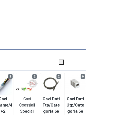
1
2
2
6
Cavi
Cavi
Cavi Dati
Cavi Dati
arme/4
Coassiali
Ftp/cate
Utp/cate
+2
Speciali
Goria 6e
Goria 5e