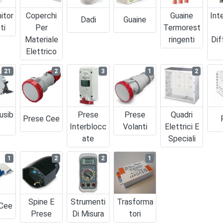
itor
Coperchi
Guaine
Int
Dadi
Guaine
ti
Per
Termorest
Materiale
Ringenti
Dif
Elettrico
21
2
3
1
2
usib
Prese
Prese
Quadri
Prese Cee
Interblocc
Volanti
Elettrici E
Ate
Speciali
1
2
2
1
Spine E
Strumenti
Trasforma
 Cee
Prese
Di Misura
Tori