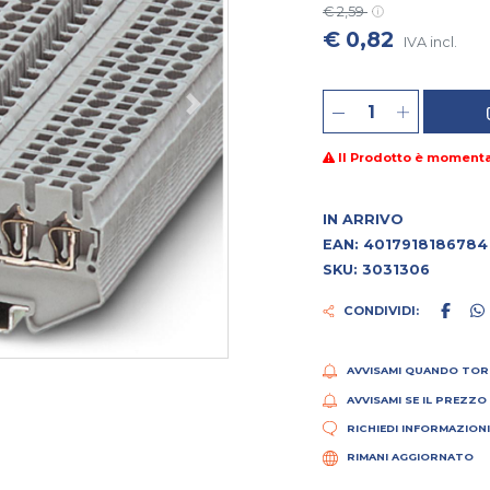
€ 2,59
€ 0,82
IVA incl.
Il Prodotto è moment
IN ARRIVO
EAN: 4017918186784
SKU: 3031306
CONDIVIDI:
AVVISAMI QUANDO TOR
AVVISAMI SE IL PREZZO
RICHIEDI INFORMAZION
RIMANI AGGIORNATO