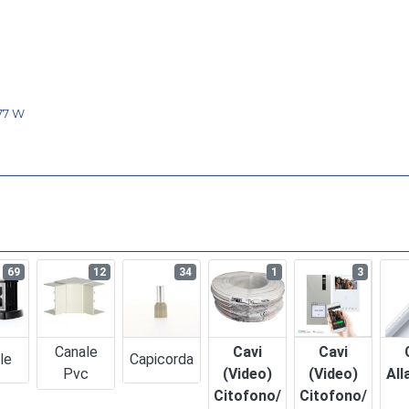
,77 W
69
12
34
1
3
Canale
Cavi
Cavi
le
Capicorda
Pvc
(video)
(video)
All
Citofono/
Citofono/