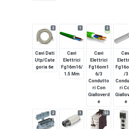
2
1
2
Cavi Dati
Cavi
Cavi
Cav
Utp/cate
Elettrici
Elettrici
Elettr
Goria 6e
Fg16m16/
Fg16om1
Fg16o
1.5 Mm
6/3
/3
Condutto
Condu
Ri Con
Ri C
Gialloverd
Giallo
E
E
2
1
52