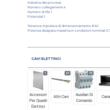
Industria dei processi
Numero collegamenti 4
Numero di file 1
Potenziali 1
Tensione impulsiva di dimensionamento 8 kV
Potenza dissipata massima in condizioni nominali 0
CAVI ELETTRICI
1
27
75
Accessori
Ausiliari Di
Altri Cavi
Cana
Per Quadri
Comando
Elettrici