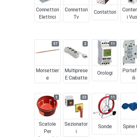
Connettori
Connettori
Conten
Contattori
Elettrici
Tv
I Vuo
57
2
11
Morsettier
Multiprese
Portaf
Orologi
E
E Ciabatte
Ili
1
23
11
Scatole
Sezionator
Sonde
Spine
Per
I