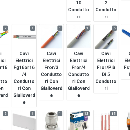
10
2
Condutto
Condutto
Ri
Ri
2
1
1
1
6
i
Cavi
Cavi
Cavi
Cavi
ici
Elettrici
Elettrici
Elettrici
Elettrici
El
r16
Fg16or16
Fror/3
Fror/4
Fror/più
Fs
/4
Condutto
Condutto
Di 5
tto
Condutto
Ri Con
Ri Con
Condutto
on
Ri Con
Gialloverd
Gialloverd
Ri
verd
Gialloverd
E
E
E
2
1
1
13
15