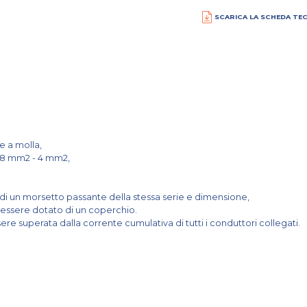
SCARICA LA SCHEDA TE
e a molla,
08 mm2 - 4 mm2,
 di un morsetto passante della stessa serie e dimensione,
 essere dotato di un coperchio.
re superata dalla corrente cumulativa di tutti i conduttori collegati.