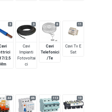
3
3
8
11
Cavi
Cavi
Cavi
Cavi Tv E
ettrici
Impianti
Telefonici
Sat
17/2.5
Fotovoltai
/te
Mm
Ci
44
46
113
10