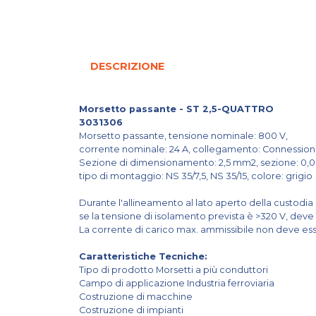
DESCRIZIONE
Morsetto passante - ST 2,5-QUATTRO
3031306
Morsetto passante, tensione nominale: 800 V,
corrente nominale: 24 A, collegamento: Connession
Sezione di dimensionamento: 2,5 mm2, sezione: 0,
tipo di montaggio: NS 35/7,5, NS 35/15, colore: grigio
Durante l'allineamento al lato aperto della custodia
se la tensione di isolamento prevista è >320 V, deve
La corrente di carico max. ammissibile non deve esse
Caratteristiche Tecniche:
Tipo di prodotto Morsetti a più conduttori
Campo di applicazione Industria ferroviaria
Costruzione di macchine
Costruzione di impianti