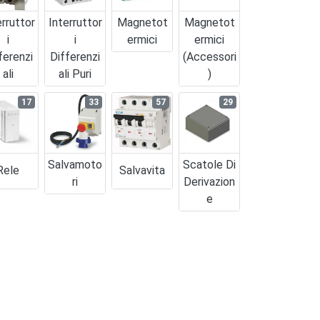
erruttor
Interruttor
Magnetot
Magnetot
I
I
Ermici
Ermici
ferenzi
Differenzi
(accessori
Ali
Ali Puri
)
17
33
57
29
Salvamoto
Scatole Di
Rele
Salvavita
Ri
Derivazion
E