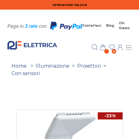
Salta al contenuto principale
SPEDIZIONE VELOCE
Chi
Contattaci
Blog
Siamo
0
Home
>
Illuminazione
>
Proiettori
>
Con sensori
-33%