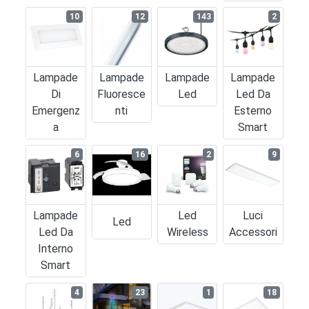
10
12
143
2
Lampade
Lampade
Lampade
Lampade
Di
Fluoresce
Led
Led Da
Emergenz
Nti
Esterno
A
Smart
6
16
2
9
Lampade
Led
Luci
Led
Led Da
Wireless
Accessori
Interno
Smart
4
23
1
18