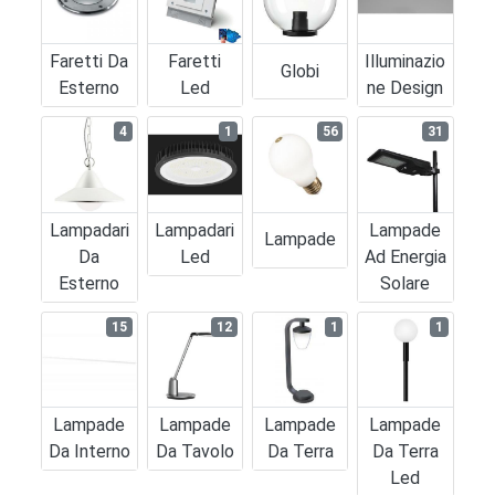
Faretti Da
Faretti
Illuminazio
Globi
Esterno
Led
Ne Design
4
1
56
31
Lampadari
Lampadari
Lampade
Lampade
Da
Led
Ad Energia
Esterno
Solare
15
12
1
1
Lampade
Lampade
Lampade
Lampade
Da Interno
Da Tavolo
Da Terra
Da Terra
Led