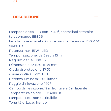
DESCRIZIONE
Lampada deco LED con IR 140°, controllabile tramite
telecomando EE806.
Installazione a parete. Colore bianco. Tensione: 230 V AC
50/60 Hz
Potenza max: 15 W - LED
Temporizzazione: da 5 sec a 15 min
Reg. lux: da 5 a 1000 lux
Dimensioni : 145 x 201 x 179 mm
Grado di protezione: IP 55
Classe di PROTEZIONE : II
Potenza luminosa: 1200 lumen
Raggio di rilevazione: 140°
Campo di rilevazione: 12 m frontale e 6 m laterale
Temperatura colore LED: 4000 K
Lampada Led: non sostituibile
Tonalità di Luce: Bianco