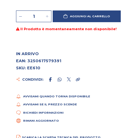
AGGIUNGI AL CARRELLO
Il Prodotto è momentaneamente non disponibile!
IN ARRIVO
EAN: 3250617579391
SKU: EE610
CONDIVIDI:
AVVISAMI QUANDO TORNA DISPONIBILE
AVVISAMI SE IL PREZZO SCENDE
RICHIEDI INFORMAZIONI
RIMANI AGGIORNATO
SCARICA LA SCHEDA TECNICA DEL PRODOTTO