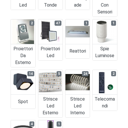
Led
Tonde
Ade
Con
Sensori
2
47
1
1
Proiettori
Proiettori
Spie
Reattori
Da
Led
Luminose
Esterno
14
5
24
2
Strisce
Strisce
Telecoma
Spot
Led
Led
Ndi
Esterno
Interno
4
1