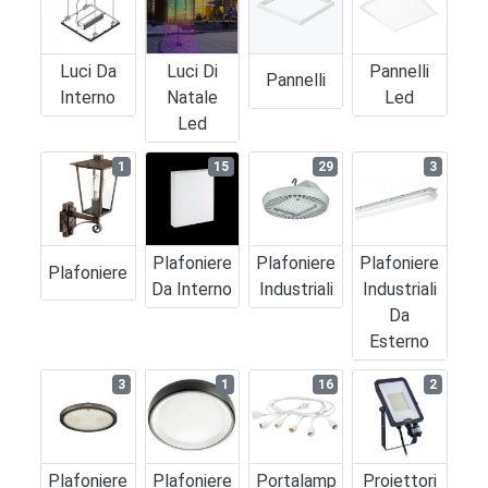
Luci Da
Luci Di
Pannelli
Pannelli
Interno
Natale
Led
Led
1
15
29
3
Plafoniere
Plafoniere
Plafoniere
Plafoniere
Da Interno
Industriali
Industriali
Da
Esterno
3
1
16
2
Plafoniere
Plafoniere
Portalamp
Proiettori