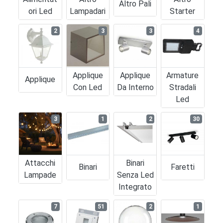
Altro Pali
Ori Led
Lampadari
Starter
2
3
3
4
Applique
Applique
Armature
Applique
Con Led
Da Interno
Stradali
Led
3
1
2
30
Attacchi
Binari
Binari
Faretti
Lampade
Senza Led
Integrato
7
51
2
1