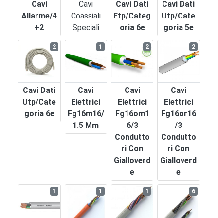
Cavi
Cavi
Cavi Dati
Cavi Dati
Allarme/4
Coassiali
Ftp/categ
Utp/cate
+2
Speciali
Oria 6e
Goria 5e
2
1
2
2
Cavi Dati
Cavi
Cavi
Cavi
Utp/cate
Elettrici
Elettrici
Elettrici
Goria 6e
Fg16m16/
Fg16om1
Fg16or16
1.5 Mm
6/3
/3
Condutto
Condutto
Ri Con
Ri Con
Gialloverd
Gialloverd
E
E
1
1
1
6