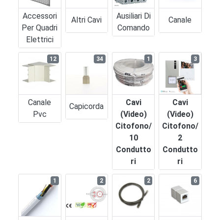
Accessori
Ausiliari Di
Altri Cavi
Canale
Per Quadri
Comando
Elettrici
12
34
1
3
Canale
Cavi
Cavi
Capicorda
Pvc
(video)
(video)
Citofono/
Citofono/
10
2
Condutto
Condutto
Ri
Ri
1
2
2
6