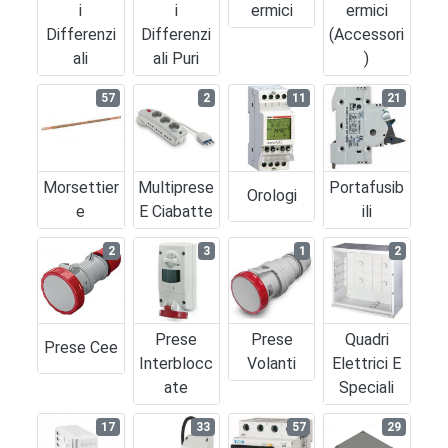
I
I
Ermici
Ermici
Differenzi
Differenzi
(accessori
Ali
Ali Puri
)
57
2
11
21
Morsettier
Multiprese
Portafusib
Orologi
E
E Ciabatte
Ili
2
3
1
2
Prese
Prese
Quadri
Prese Cee
Interblocc
Volanti
Elettrici E
Ate
Speciali
17
33
57
29