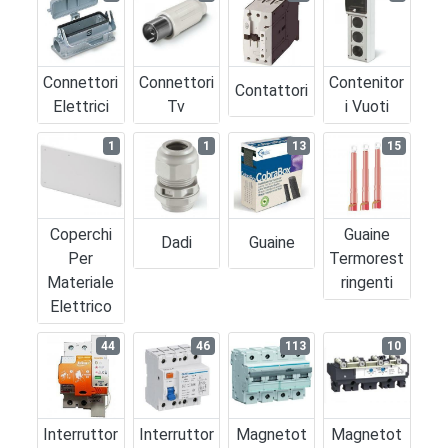
Connettori
Connettori
Contenitor
Contattori
Elettrici
Tv
I Vuoti
1
1
13
15
Coperchi
Guaine
Dadi
Guaine
Per
Termorest
Materiale
Ringenti
Elettrico
44
46
113
10
Interruttor
Interruttor
Magnetot
Magnetot