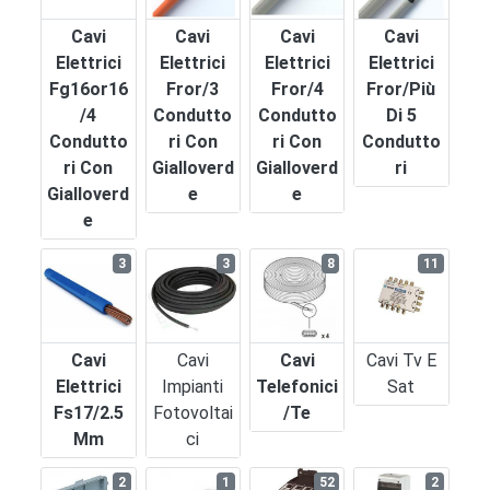
Cavi
Cavi
Cavi
Cavi
Elettrici
Elettrici
Elettrici
Elettrici
Fg16or16
Fror/3
Fror/4
Fror/più
/4
Condutto
Condutto
Di 5
Condutto
Ri Con
Ri Con
Condutto
Ri Con
Gialloverd
Gialloverd
Ri
Gialloverd
E
E
E
3
3
8
11
Cavi
Cavi
Cavi
Cavi Tv E
Elettrici
Impianti
Telefonici
Sat
Fs17/2.5
Fotovoltai
/te
Mm
Ci
2
1
52
2