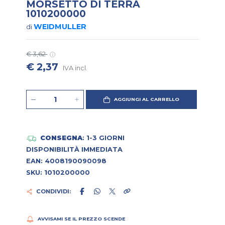
MORSETTO DI TERRA
1010200000
WEIDMULLER
di
€ 3,62
€ 2,37
IVA incl.
AGGIUNGI AL CARRELLO
CONSEGNA
: 1-3 GIORNI
DISPONIBILITÀ IMMEDIATA
EAN: 4008190090098
SKU: 1010200000
CONDIVIDI:
AVVISAMI SE IL PREZZO SCENDE