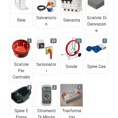
Salvamoto
Scatole Di
Rele
Salvavita
Ri
Derivazion
E
1
23
11
1
Scatole
Sezionator
Sonde
Spine Cee
Per
I
Centralini
2
2
1
Spine E
Strumenti
Trasforma
Prese
Di Misura
Tori