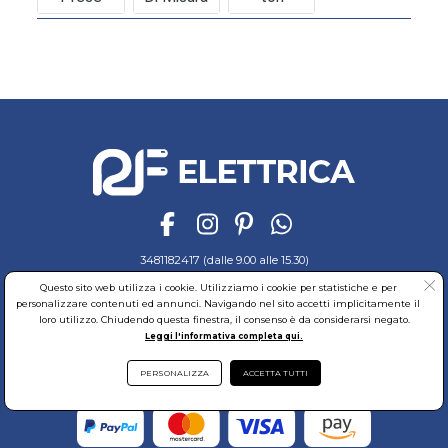
3481182417 (dalle 9.00 alle 15.30)
Questo sito web utilizza i cookie. Utilizziamo i cookie per statistiche e per
Ordini e Pagamenti
Sicurezza
Spedizioni
Cookies
Garanzia
personalizzare contenuti ed annunci. Navigando nel sito accetti implicitamente il
Privacy
Recesso
Regolamento
Richiedi reso
loro utilizzo. Chiudendo questa finestra, il consenso è da considerarsi negato.
Leggi l'informativa completa qui.
© RF Elettrica Srl - Sede Legale: Via Alcide de Gasperi, 74 - 04011 Aprilia (LT)
Partita Iva: 02435300591 - Codice Fiscale: 02435300591
Sede Operativa: Via Alcide de Gasperi, 74 - 04011 Aprilia (LT)
PERSONALIZZA
ACCETTA TUTTI
Cap. Soc. 95.000,00 Euro Iscritta al Reg. delle Imprese di Latina REA:LT-171116