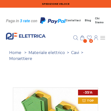
Salta al contenuto principale
SPEDIZIONE VELOCE
Chi
Contattaci
Blog
Siamo
0
Home
>
Materiale elettrico
>
Cavi
>
Morsettiere
-35%
TOP