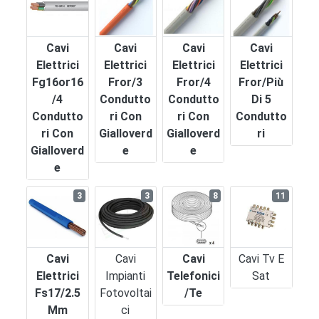
Cavi
Cavi
Cavi
Cavi
Elettrici
Elettrici
Elettrici
Elettrici
Fg16or16
Fror/3
Fror/4
Fror/più
/4
Condutto
Condutto
Di 5
Condutto
Ri Con
Ri Con
Condutto
Ri Con
Gialloverd
Gialloverd
Ri
Gialloverd
E
E
E
3
3
8
11
Cavi
Cavi
Cavi
Cavi Tv E
Elettrici
Impianti
Telefonici
Sat
Fs17/2.5
Fotovoltai
/te
Mm
Ci