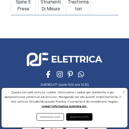
Spine E
Strumenti
Trasforma
Prese
Di Misura
Tori
3481182417 (dalle 9.00 alle 15.30)
Questo sito web utilizza i cookie. Utilizziamo i cookie per statistiche e per
Ordini e Pagamenti
Sicurezza
Spedizioni
Cookies
Garanzia
personalizzare contenuti ed annunci. Navigando nel sito accetti implicitamente il
Privacy
Recesso
Regolamento
Richiedi reso
loro utilizzo. Chiudendo questa finestra, il consenso è da considerarsi negato.
Leggi l'informativa completa qui.
© RF Elettrica Srl - Sede Legale: Via Alcide de Gasperi, 74 - 04011 Aprilia (LT)
Partita Iva: 02435300591 - Codice Fiscale: 02435300591
Sede Operativa: Via Alcide de Gasperi, 74 - 04011 Aprilia (LT)
PERSONALIZZA
ACCETTA TUTTI
Cap. Soc. 95.000,00 Euro Iscritta al Reg. delle Imprese di Latina REA:LT-171116