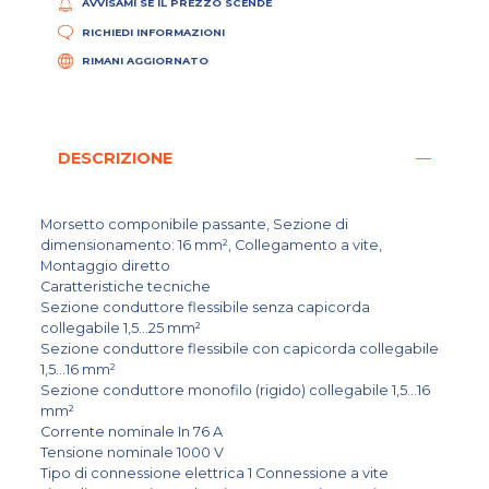
AVVISAMI SE IL PREZZO SCENDE
RICHIEDI INFORMAZIONI
RIMANI AGGIORNATO
DESCRIZIONE
Morsetto componibile passante, Sezione di
dimensionamento: 16 mm², Collegamento a vite,
Montaggio diretto
Caratteristiche tecniche
Sezione conduttore flessibile senza capicorda
collegabile 1,5...25 mm²
Sezione conduttore flessibile con capicorda collegabile
1,5...16 mm²
Sezione conduttore monofilo (rigido) collegabile 1,5...16
mm²
Corrente nominale In 76 A
Tensione nominale 1000 V
Tipo di connessione elettrica 1 Connessione a vite