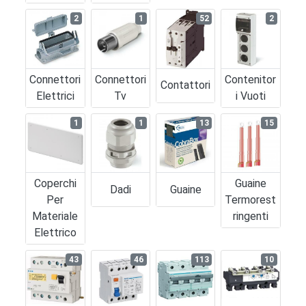
2
1
52
2
Connettori
Connettori
Contenitor
Contattori
Elettrici
Tv
I Vuoti
1
1
13
15
Coperchi
Guaine
Dadi
Guaine
Per
Termorest
Materiale
Ringenti
Elettrico
43
46
113
10