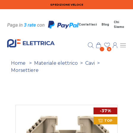
Salta al contenuto principale
SPEDIZIONE VELOCE
Chi
Contattaci
Blog
Siamo
0
Home
>
Materiale elettrico
>
Cavi
>
Morsettiere
-37%
TOP