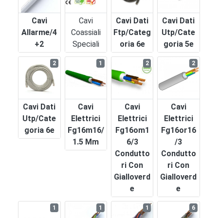
Cavi
Cavi
Cavi Dati
Cavi Dati
Allarme/4
Coassiali
Ftp/categ
Utp/cate
+2
Speciali
Oria 6e
Goria 5e
2
1
2
2
Cavi Dati
Cavi
Cavi
Cavi
Utp/cate
Elettrici
Elettrici
Elettrici
Goria 6e
Fg16m16/
Fg16om1
Fg16or16
1.5 Mm
6/3
/3
Condutto
Condutto
Ri Con
Ri Con
Gialloverd
Gialloverd
E
E
1
1
1
6