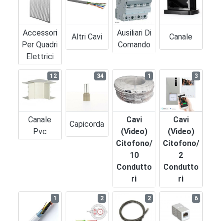
Accessori
Ausiliari Di
Altri Cavi
Canale
Per Quadri
Comando
Elettrici
12
34
1
3
Canale
Cavi
Cavi
Capicorda
Pvc
(video)
(video)
Citofono/
Citofono/
10
2
Condutto
Condutto
Ri
Ri
1
2
2
6