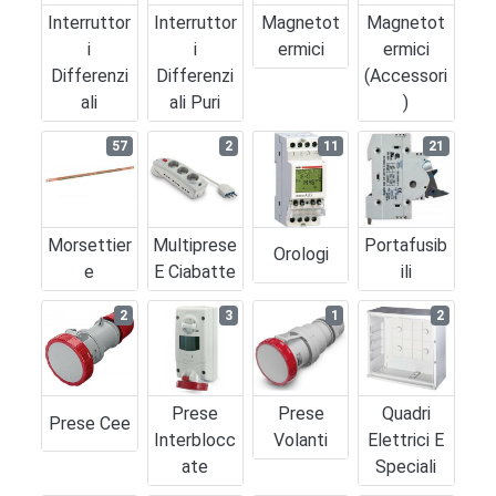
Interruttor
Interruttor
Magnetot
Magnetot
I
I
Ermici
Ermici
Differenzi
Differenzi
(accessori
Ali
Ali Puri
)
57
2
11
21
Morsettier
Multiprese
Portafusib
Orologi
E
E Ciabatte
Ili
2
3
1
2
Prese
Prese
Quadri
Prese Cee
Interblocc
Volanti
Elettrici E
Ate
Speciali