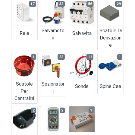
17
33
56
29
Salvamoto
Scatole Di
Rele
Salvavita
Ri
Derivazion
E
1
23
11
1
Scatole
Sezionator
Sonde
Spine Cee
Per
I
Centralini
2
2
1