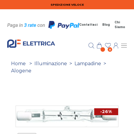
Salta al contenuto principale
SPEDIZIONE VELOCE
Chi
Contattaci
Blog
Siamo
0
Home
>
Illuminazione
>
Lampadine
>
Alogene
-26%