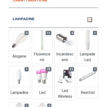
CARATTERISTICHE
LAMPADINE
5
11
2
1
Fluoresce
Incandesc
Lampade
Alogene
Nti
Enti
Led
1
75
11
1
Led
Lampadine
Led
Reattori
Wireless
1
5