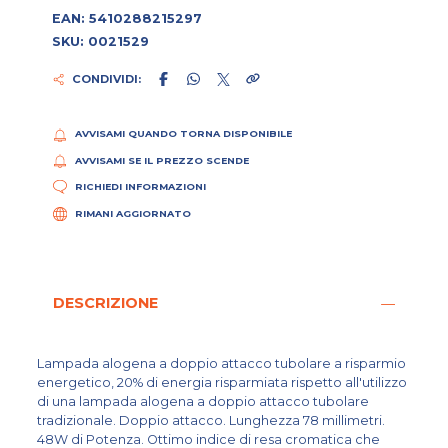
EAN: 5410288215297
SKU: 0021529
CONDIVIDI:
AVVISAMI QUANDO TORNA DISPONIBILE
AVVISAMI SE IL PREZZO SCENDE
RICHIEDI INFORMAZIONI
RIMANI AGGIORNATO
DESCRIZIONE
Lampada alogena a doppio attacco tubolare a risparmio
energetico, 20% di energia risparmiata rispetto all'utilizzo
di una lampada alogena a doppio attacco tubolare
tradizionale. Doppio attacco. Lunghezza 78 millimetri.
48W di Potenza. Ottimo indice di resa cromatica che