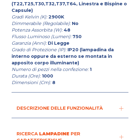
(T22,T25,T30,T32,T37,T64, Linestra e Bispine o
Capsule)
Gradi Kelvin (K):
2900K
Dimmerabile (Regolabile):
No
Potenza Assorbita (W):
48
Flusso Luminoso (Lumen):
750
Garanzia (Anni):
Di Legge
Grado di Protezione (IP):
IP20 (lampadina da
interno oppure da esterno se montata in
apposito corpo illuminante)
Numero di pezzi nella confezione:
1
Durata (Ore):
1000
Dimensioni (Cm):
8
DESCRIZIONE DELLE FUNZIONALITÀ
RICERCA
LAMPADINE
PER