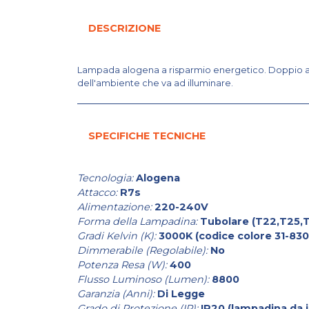
DESCRIZIONE
Lampada alogena a risparmio energetico. Doppio att
dell'ambiente che va ad illuminare.
SPECIFICHE TECNICHE
Tecnologia:
Alogena
Attacco:
R7s
Alimentazione:
220-240V
Forma della Lampadina:
Tubolare (T22,T25,T
Gradi Kelvin (K):
3000K (codice colore 31-830
Dimmerabile (Regolabile):
No
Potenza Resa (W):
400
Flusso Luminoso (Lumen):
8800
Garanzia (Anni):
Di Legge
Grado di Protezione (IP):
IP20 (lampadina da 