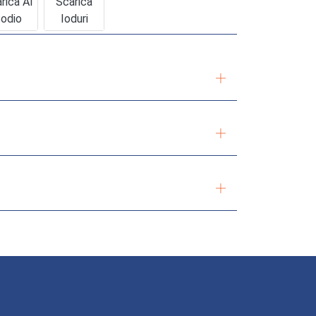
rica Al
Scarica
odio
Ioduri