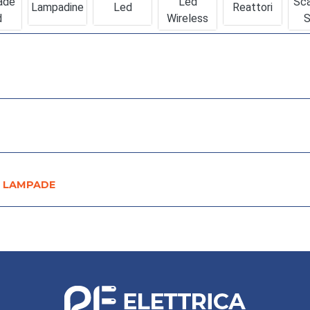
ade
Led
Sca
Lampadine
Led
Reattori
d
Wireless
S
E LAMPADE