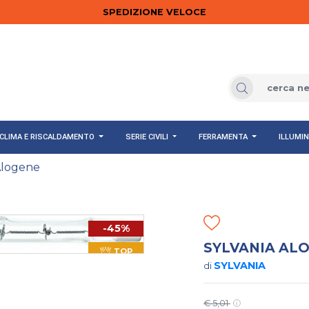
SPEDIZIONE VELOCE
CLIMA E RISCALDAMENTO
SERIE CIVILI
FERRAMENTA
ILLUMI
logene
-45%
SYLVANIA ALO
TOP
SYLVANIA
di
€ 5,01