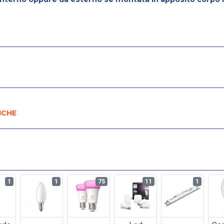
ICHE
1
1
75
11
1