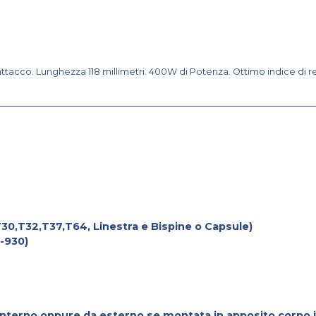
acco. Lunghezza 118 millimetri. 400W di Potenza. Ottimo indice di re
30,T32,T37,T64, Linestra e Bispine o Capsule)
-930)
interno oppure da esterno se montata in apposito corpo 