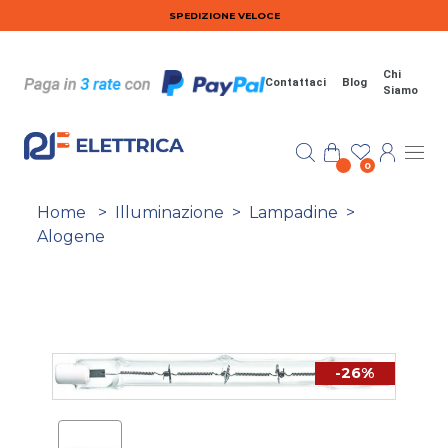
Salta al contenuto principale
SPEDIZIONE VELOCE
Chi
Contattaci
Blog
Siamo
0
Home
>
Illuminazione
>
Lampadine
>
Alogene
-26%