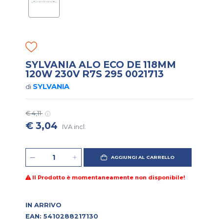
SYLVANIA ALO ECO DE 118MM
120W 230V R7S 295 0021713
SYLVANIA
di
€ 4,11
€ 3,04
IVA incl.
AGGIUNGI AL CARRELLO
Il Prodotto è momentaneamente non disponibile!
IN ARRIVO
EAN: 5410288217130