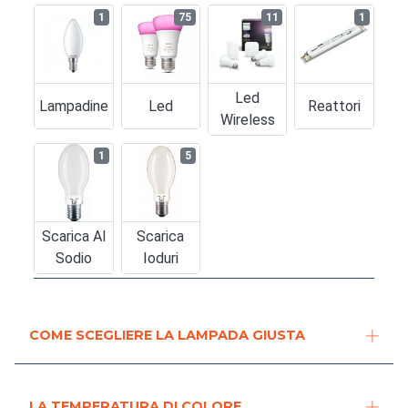
1
75
11
1
Led
Lampadine
Led
Reattori
Wireless
1
5
Scarica Al
Scarica
Sodio
Ioduri
COME SCEGLIERE LA LAMPADA GIUSTA
LA TEMPERATURA DI COLORE