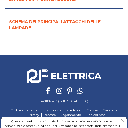
SCHEMA DEI PRINCIPALI ATTACCHI DELLE
LAMPADE
3481182417 (dalle 9.00 alle 15.30)
Ordini e Pagamenti
Sicurezza
Spedizioni
Cookies
Garanzia
Privacy
Recesso
Regolamento
Richiedi reso
Questo sito web utilizza i cookie. Utilizziamo i cookie per statistiche e per
© RF Elettrica Srl - Sede Legale: Via Alcide de Gasperi, 74 - 04011 Aprilia (LT)
personalizzare contenuti ed annunci. Navigando nel sito accetti implicitamente il
Partita Iva: 02435300591 - Codice Fiscale: 02435300591