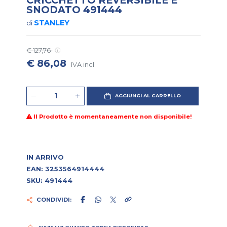
SNODATO 491444
STANLEY
di
€ 127,76
€ 86,08
IVA incl.
AGGIUNGI AL CARRELLO
Il Prodotto è momentaneamente non disponibile!
IN ARRIVO
EAN: 3253564914444
SKU: 491444
CONDIVIDI: