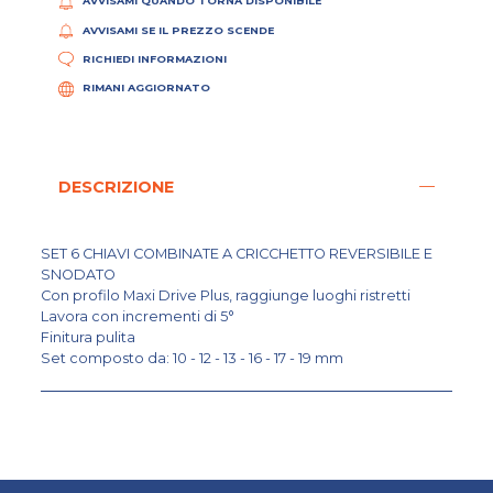
AVVISAMI QUANDO TORNA DISPONIBILE
AVVISAMI SE IL PREZZO SCENDE
RICHIEDI INFORMAZIONI
RIMANI AGGIORNATO
DESCRIZIONE
SET 6 CHIAVI COMBINATE A CRICCHETTO REVERSIBILE E
SNODATO
Con profilo Maxi Drive Plus, raggiunge luoghi ristretti
Lavora con incrementi di 5°
Finitura pulita
Set composto da: 10 - 12 - 13 - 16 - 17 - 19 mm