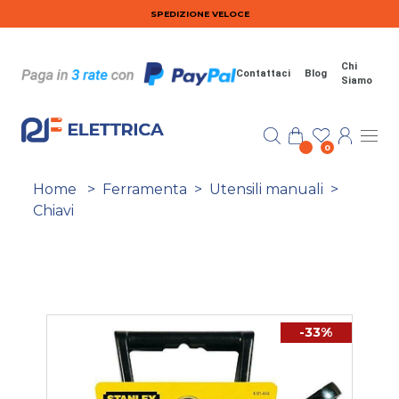
Salta al contenuto principale
SPEDIZIONE VELOCE
Chi
Contattaci
Blog
Siamo
0
Home
>
Ferramenta
>
Utensili manuali
>
Chiavi
-33%