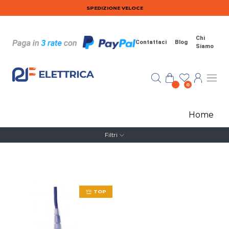
Salta al contenuto principale
SPEDIZIONE VELOCE
Chi
Contattaci
Blog
Siamo
0
Home
Filtri
TOP