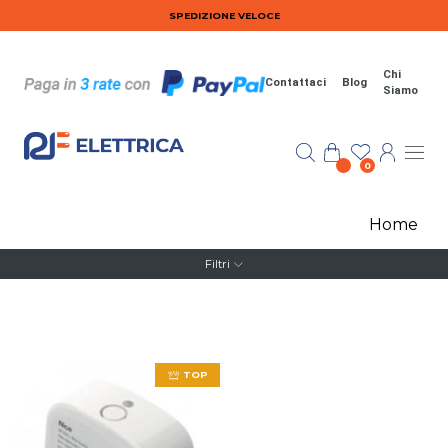
Salta al contenuto principale
SPEDIZIONE VELOCE
Chi
Contattaci
Blog
Siamo
0
Home
Filtri
TOP