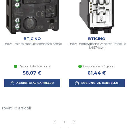
BTICINO
BTICINO
L.now - micro-module connesso 3584c
L.now- notte&giorno wireless 1modulo
k4574cwi
Disponibile 1-3 giorni
Disponibile 1-3 giorni
58,07 €
61,44 €
AGGIUNGI AL CARRELLO
AGGIUNGI AL CARRELLO
Trovati 10 articoli
1