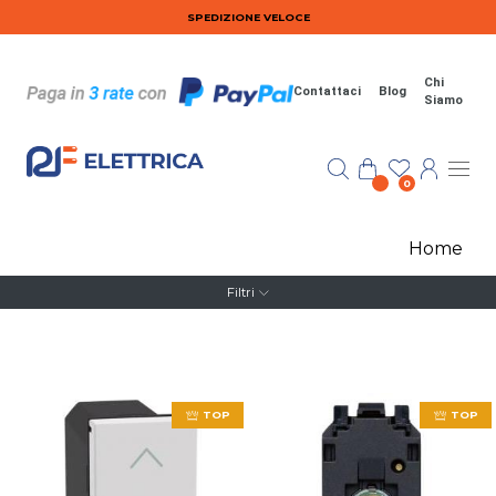
Salta al contenuto principale
SPEDIZIONE VELOCE
Chi
Contattaci
Blog
Siamo
0
Home
Filtri
TOP
TOP