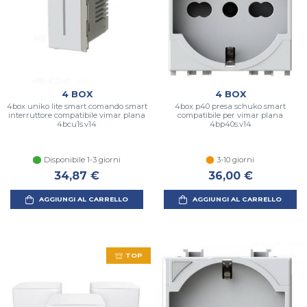
4 BOX
4 BOX
4box uniko lite smart comando smart
4box p40 presa schuko smart
interruttore compatibile vimar plana
compatibile per vimar plana
4bcu1s.v14
4bp40s.v14
Disponibile 1-3 giorni
3-10 giorni
34,87 €
36,00 €
AGGIUNGI AL CARRELLO
AGGIUNGI AL CARRELLO
TOP