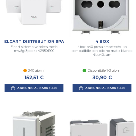
ELCART DISTRIBUTION SPA
4 BOX
Elcart sistema wireless mesh
4box p40 presa smart schuko
mw5g(3pack) 429501900
compatibile con bticino matix bianca
4bp40s.am
3-10 giorni
Disponibile 1-3 giorni
152,51 €
30,90 €
AGGIUNGI AL CARRELLO
AGGIUNGI AL CARRELLO