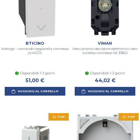
BTICINO
VIMAR
Matixgo - comando tapparella connesso
Meccanismo deviatore elettronico view
jw4027c
wireless connesso iot 30802
Disponibile 1-3 giorni
Disponibile 1-3 giorni
51,00 €
44,02 €
AGGIUNGI AL CARRELLO
AGGIUNGI AL CARRELLO
TOP
TOP