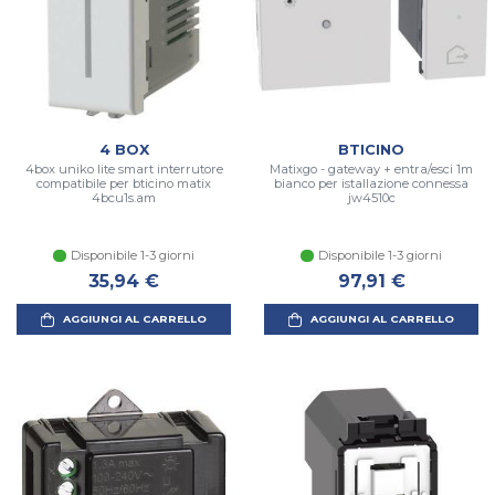
4 BOX
BTICINO
4box uniko lite smart interrutore
Matixgo - gateway + entra/esci 1m
compatibile per bticino matix
bianco per istallazione connessa
4bcu1s.am
jw4510c
Disponibile 1-3 giorni
Disponibile 1-3 giorni
35,94 €
97,91 €
AGGIUNGI AL CARRELLO
AGGIUNGI AL CARRELLO