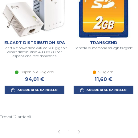
ELCART DISTRIBUTION SPA
TRANSCEND
Elcart kit powerline wifi ac1200 gigabit
Scheda di memoria sd 2gb ts2gsdc
elcart distribution 490608300 per
espansione rete domestica
Disponibile 1-3 giorni
3-10 giorni
94,01 €
11,60 €
AGGIUNGI AL CARRELLO
AGGIUNGI AL CARRELLO
Trovati 2 articoli
1