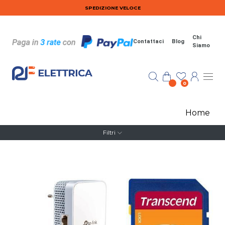
Salta al contenuto principale
SPEDIZIONE VELOCE
Chi
Contattaci
Blog
Siamo
0
Home
Filtri