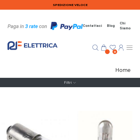
Salta al contenuto principale
SPEDIZIONE VELOCE
Chi
Contattaci
Blog
Siamo
0
Home
Filtri