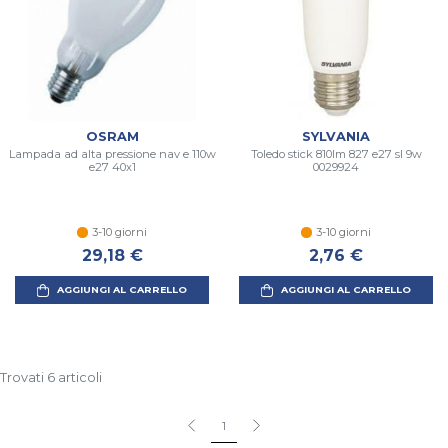
OSRAM
SYLVANIA
Lampada ad alta pressione nav e 110w
Toledo stick 810lm 827 e27 sl 9w
e27 40x1
0029924
3-10 giorni
3-10 giorni
29,18 €
2,76 €
AGGIUNGI AL CARRELLO
AGGIUNGI AL CARRELLO
Trovati 6 articoli
1