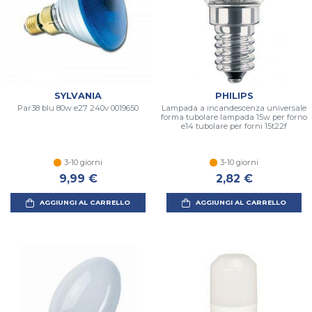
SYLVANIA
PHILIPS
Par38 blu 80w e27 240v 0019650
Lampada a incandescenza universale
forma tubolare lampada 15w per forno
e14 tubolare per forni 15t22f
3-10 giorni
3-10 giorni
9,99 €
2,82 €
AGGIUNGI AL CARRELLO
AGGIUNGI AL CARRELLO