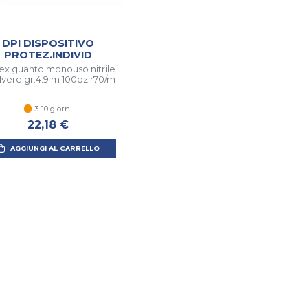
DPI DISPOSITIVO
PROTEZ.INDIVID
ex guanto monouso nitrile
lvere gr.4.9 m 100pz r70/m
3-10 giorni
22,18 €
AGGIUNGI AL CARRELLO