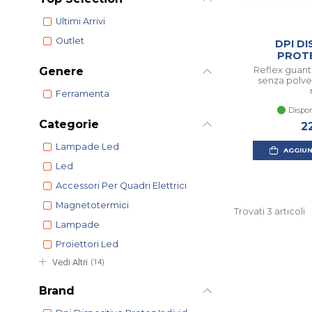
Ultimi Arrivi
Outlet
DPI D
PROTE
Genere
Reflex guant
senza polver
Ferramenta
Dispon
Categorie
2
Lampade Led
AGGIUN
Led
Accessori Per Quadri Elettrici
Magnetotermici
Trovati 3 articoli
Lampade
Proiettori Led
Vedi Altri
(14)
Brand