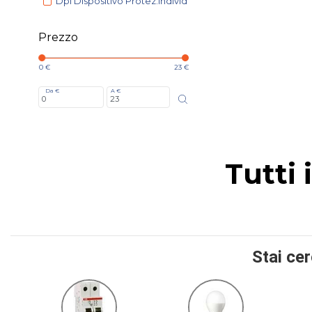
Dpi Dispositivo Protez.individ
Prezzo
0 €
23 €
Da €
A €
Tutti 
Stai ce