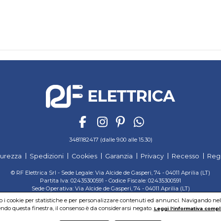
3481182417 (dalle 9.00 alle 15.30)
curezza
Spedizioni
Cookies
Garanzia
Privacy
Recesso
Reg
© RF Elettrica Srl - Sede Legale: Via Alcide de Gasperi, 74 - 04011 Aprilia (LT)
Partita Iva: 02435300591 - Codice Fiscale: 02435300591
Sede Operativa: Via Alcide de Gasperi, 74 - 04011 Aprilia (LT)
Cap. Soc. 95.000,00 Euro Iscritta al Reg. delle Imprese di Latina REA:LT-171116
mo i cookie per statistiche e per personalizzare contenuti ed annunci. Navigando nel si
do questa finestra, il consenso è da considerarsi negato.
Leggi l'informativa compl