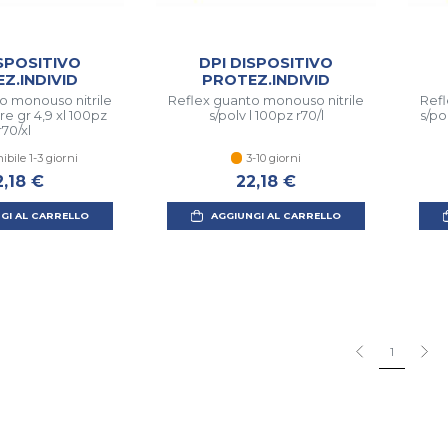
ISPOSITIVO
DPI DISPOSITIVO
Z.INDIVID
PROTEZ.INDIVID
o monouso nitrile
Reflex guanto monouso nitrile
Refl
e gr 4,9 xl 100pz
s/polv l 100pz r70/l
s/po
r70/xl
ibile 1-3 giorni
3-10 giorni
2,18 €
22,18 €
GI AL CARRELLO
AGGIUNGI AL CARRELLO
1