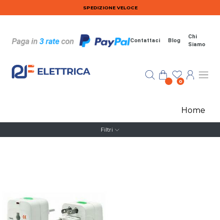
Salta al contenuto principale
SPEDIZIONE VELOCE
Chi
Contattaci
Blog
Siamo
0
Home
Filtri