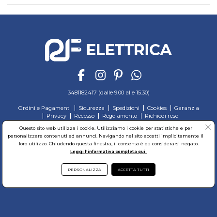
3481182417 (dalle 9.00 alle 15.30)
Ordini e Pagamenti
Sicurezza
Spedizioni
Cookies
Garanzia
Privacy
Recesso
Regolamento
Richiedi reso
Questo sito web utilizza i cookie. Utilizziamo i cookie per statistiche e per
© RF Elettrica Srl - Sede Legale: Via Alcide de Gasperi, 74 - 04011 Aprilia (LT)
personalizzare contenuti ed annunci. Navigando nel sito accetti implicitamente il
Partita Iva: 02435300591 - Codice Fiscale: 02435300591
loro utilizzo. Chiudendo questa finestra, il consenso è da considerarsi negato.
Sede Operativa: Via Alcide de Gasperi, 74 - 04011 Aprilia (LT)
Cap. Soc. 95.000,00 Euro Iscritta al Reg. delle Imprese di Latina REA:LT-171116
Leggi l'informativa completa qui.
PERSONALIZZA
ACCETTA TUTTI