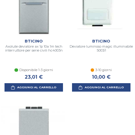
BTICINO
BTICINO
Axolute deviatore ax 1p 10a 1m tech
Deviatore luminoso magic illuminabile
interruttore per serie civili hc4003n
5003/l
Disponibile 1-3 giorni
3-10 giorni
23,01 €
10,00 €
AGGIUNGI AL CARRELLO
AGGIUNGI AL CARRELLO