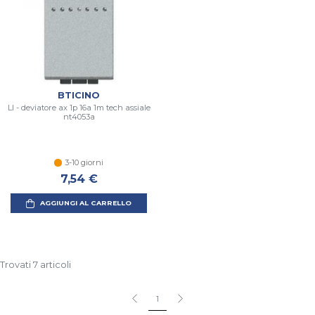
BTICINO
Ll - deviatore ax 1p 16a 1m tech assiale
nt4053a
3-10 giorni
7,54 €
AGGIUNGI AL CARRELLO
Trovati 7 articoli
1