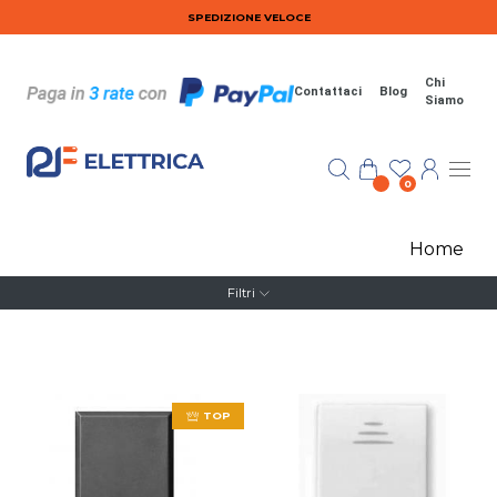
Salta al contenuto principale
SPEDIZIONE VELOCE
Chi
Contattaci
Blog
Siamo
0
Home
Filtri
TOP