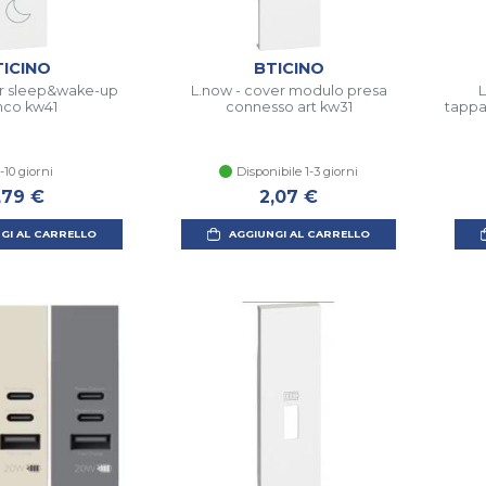
TICINO
BTICINO
r sleep&wake-up
L.now - cover modulo presa
L
nco kw41
connesso art kw31
tappa
-10 giorni
Disponibile 1-3 giorni
,79 €
2,07 €
GI AL CARRELLO
AGGIUNGI AL CARRELLO