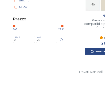
Bticino
4 Box
4
Prezzo
Presa us
compatibile p
4bus
0 €
27 €
Da €
A €
3
2
AGGIUN
Trovati 6 articoli