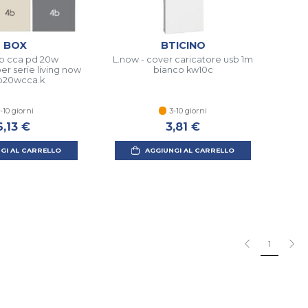
 BOX
BTICINO
b cca pd 20w
L.now - cover caricatore usb 1m
er serie living now
bianco kw10c
b20wcca.k
-10 giorni
3-10 giorni
6,13 €
3,81 €
GI AL CARRELLO
AGGIUNGI AL CARRELLO
1