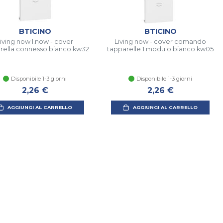
BTICINO
BTICINO
iving now l.now - cover
Living now - cover comando
rella connesso bianco kw32
tapparelle 1 modulo bianco kw05
Disponibile 1-3 giorni
Disponibile 1-3 giorni
2,26 €
2,26 €
AGGIUNGI AL CARRELLO
AGGIUNGI AL CARRELLO