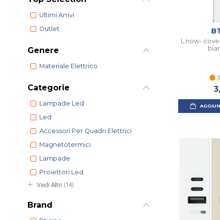
Ultimi Arrivi
Outlet
B
L.now- cove
bia
Genere
Materiale Elettrico
3
Categorie
3
Lampade Led
AGGIUN
Led
Accessori Per Quadri Elettrici
Magnetotermici
Lampade
Proiettori Led
Vedi Altri
(14)
Brand