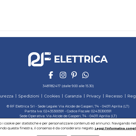
3481182417 (dalle 9.00 alle 15.30)
curezza
Spedizioni
Cookies
Garanzia
Privacy
Recesso
Reg
© RF Elettrica Srl - Sede Legale: Via Alcide de Gasperi, 74 - 04011 Aprilia (LT)
Partita Iva: 02435300591 - Codice Fiscale: 02435300591
Sede Operativa: Via Alcide de Gasperi, 74 - 04011 Aprilia (LT)
Cap. Soc. 95.000,00 Euro Iscritta al Reg. delle Imprese di Latina REA:LT-171116
mo i cookie per statistiche e per personalizzare contenuti ed annunci. Navigando nel si
do questa finestra, il consenso è da considerarsi negato.
Leggi l'informativa compl