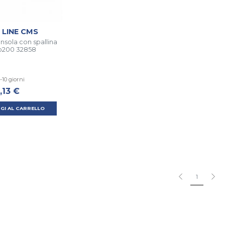
 LINE CMS
nsola con spallina
b200 32858
-10 giorni
,13 €
GI AL CARRELLO
1