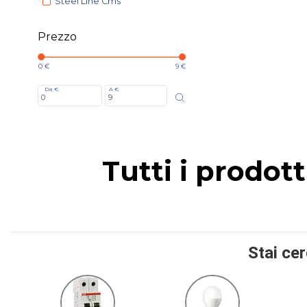
Steel Line Cms
Prezzo
0 €
9 €
Da €
A €
Tutti i prodot
Stai ce