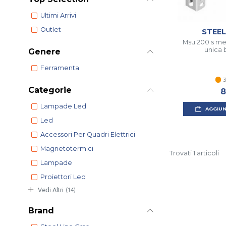
Ultimi Arrivi
Outlet
STEEL
Msu 200 s me
unica 
Genere
Ferramenta
3
Categorie
8
Lampade Led
AGGIUN
Led
Accessori Per Quadri Elettrici
Magnetotermici
Trovati 1 articoli
Lampade
Proiettori Led
Vedi Altri
(14)
Brand