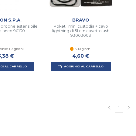
ON S.P.A.
BRAVO
cordone estensibile
Poket l mini custodia + cavo
 bianco 90130
lightning di 51 cm cavetto usb
93003003
ibile 1-3 giorni
3-10 giorni
3,38 €
4,60 €
GI AL CARRELLO
AGGIUNGI AL CARRELLO
1