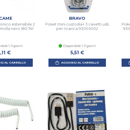
CAME
BRAVO
onico estensibile 2
Poket mini custodia+ 3 cavetti usb
Poke
 molla nero 180.741
per ricarica 93003002
930
ibile 1-3 giorni
Disponibile 1-3 giorni
,11 €
5,51 €
GI AL CARRELLO
AGGIUNGI AL CARRELLO