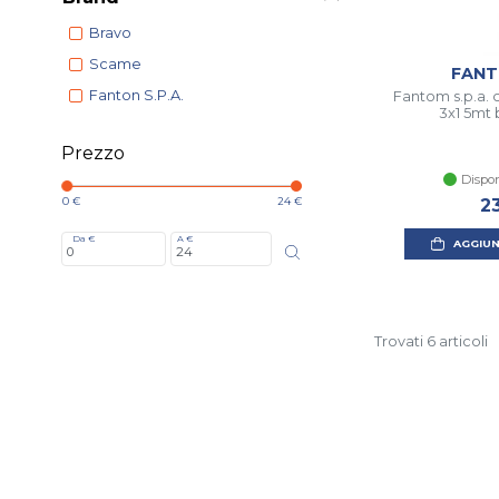
Bravo
Scame
FANT
Fanton S.p.a.
Fantom s.p.a. 
3x1 5mt
Prezzo
Dispon
0 €
24 €
2
Da €
A €
AGGIUN
Trovati 6 articoli