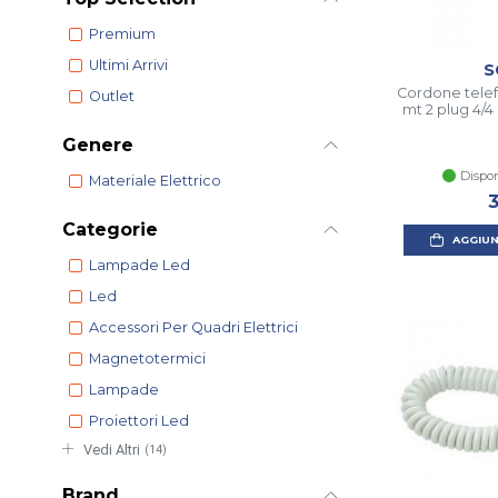
Premium
Ultimi Arrivi
S
Cordone telef
Outlet
mt 2 plug 4/4
Genere
Dispon
Materiale Elettrico
3
Categorie
AGGIUN
Lampade Led
Led
Accessori Per Quadri Elettrici
Magnetotermici
Lampade
Proiettori Led
Vedi Altri
(14)
Brand