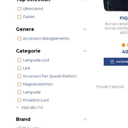
Ultimi Arrivi
Outlet
PI
Borsa carte
borsa sotti
Genere
art0
Accessori Abbigliamento
3
Categorie
40
Lampade Led
AGGIUN
Led
Accessori Per Quadri Elettrici
Magnetotermici
Trovati 1 articoli
Lampade
Proiettori Led
Vedi Altri
(14)
Brand