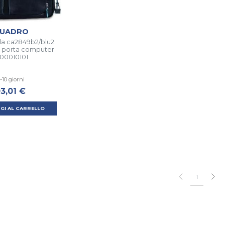
QUADRO
lla ca2849b2/blu2
le porta computer
00010101
-10 giorni
3,01 €
GI AL CARRELLO
1