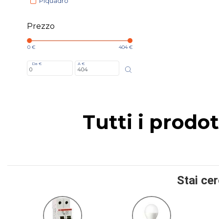
Piquadro
Prezzo
0 €
404 €
Da €
A €
Tutti i prodo
Stai ce