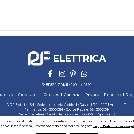
3481182417 (dalle 9.00 alle 15.30)
curezza
Spedizioni
Cookies
Garanzia
Privacy
Recesso
Reg
© RF Elettrica Srl - Sede Legale: Via Alcide de Gasperi, 74 - 04011 Aprilia (LT)
Partita Iva: 02435300591 - Codice Fiscale: 02435300591
Sede Operativa: Via Alcide de Gasperi, 74 - 04011 Aprilia (LT)
Cap. Soc. 95.000,00 Euro Iscritta al Reg. delle Imprese di Latina REA:LT-171116
mo i cookie per statistiche e per personalizzare contenuti ed annunci. Navigando nel si
do questa finestra, il consenso è da considerarsi negato.
Leggi l'informativa compl