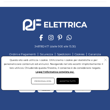
3481182417 (dalle 9.00 alle 15.30)
Ordini e Pagamenti
Sicurezza
Spedizioni
Cookies
Garanzia
Privacy
Recesso
Regolamento
Richiedi reso
Questo sito web utilizza i cookie. Utilizziamo i cookie per statistiche e per
personalizzare contenuti ed annunci. Navigando nel sito accetti implicitamente il
© RF Elettrica Srl - Sede Legale: Via Alcide de Gasperi, 74 - 04011 Aprilia (LT)
loro utilizzo. Chiudendo questa finestra, il consenso è da considerarsi negato.
Partita Iva: 02435300591 - Codice Fiscale: 02435300591
Leggi l'informativa completa qui.
Sede Operativa: Via Alcide de Gasperi, 74 - 04011 Aprilia (LT)
Cap. Soc. 95.000,00 Euro Iscritta al Reg. delle Imprese di Latina REA:LT-171116
PERSONALIZZA
ACCETTA TUTTI