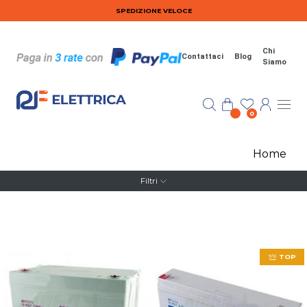
Salta al contenuto principale
SPEDIZIONE VELOCE
Chi
Contattaci
Blog
Siamo
0
Home
Filtri
TOP