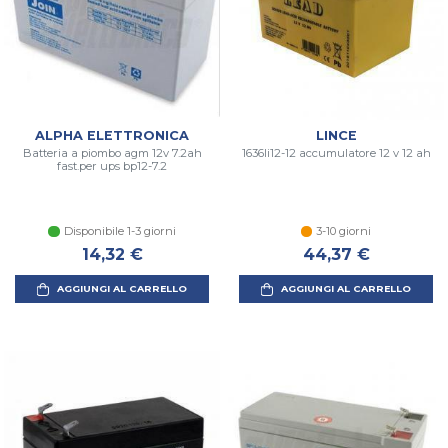
ALPHA ELETTRONICA
LINCE
Batteria a piombo agm 12v 7.2ah
1636li12-12 accumulatore 12 v 12 ah
fast.per ups bp12-7.2
Disponibile 1-3 giorni
3-10 giorni
14,32 €
44,37 €
AGGIUNGI AL CARRELLO
AGGIUNGI AL CARRELLO