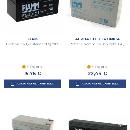
FIAM
ALPHA ELETTRONICA
Batteria 12v 1,2a standard fg20121
Batteria piombo 12v 9ah bp12-10/6,3
3-10 giorni
3-10 giorni
15,76 €
22,44 €
AGGIUNGI AL CARRELLO
AGGIUNGI AL CARRELLO