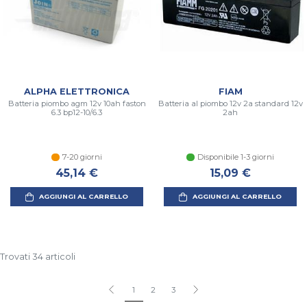
ALPHA ELETTRONICA
FIAM
Batteria piombo agm 12v 10ah faston
Batteria al piombo 12v 2a standard 12v
6.3 bp12-10/6.3
2ah
7-20 giorni
Disponibile 1-3 giorni
45,14 €
15,09 €
AGGIUNGI AL CARRELLO
AGGIUNGI AL CARRELLO
Trovati 34 articoli
1
2
3