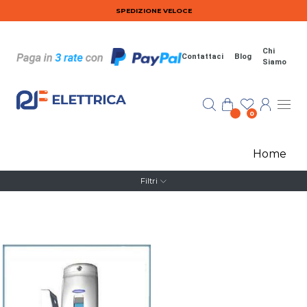
Salta al contenuto principale
SPEDIZIONE VELOCE
Chi
Contattaci
Blog
Siamo
0
Home
Filtri