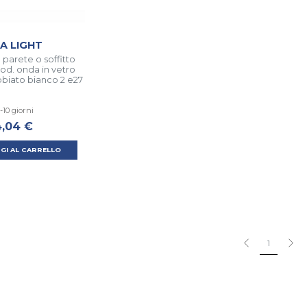
EA LIGHT
parete o soffitto
od. onda in vetro
bbiato bianco 2 e27
-10 giorni
,04 €
GI AL CARRELLO
1