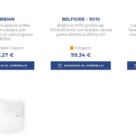
BBIAN
BELFIORE - 9010
ificazione 2x18w
Belfiore-9010 profilo ap
La
modulare per
1000x100x45 con testate-senza
fare
to in cartongesso
parte elettrica 2630a-00
ori
d67l01
ibile 1-3 giorni
3-10 giorni
1,27 €
99,34 €
GI AL CARRELLO
AGGIUNGI AL CARRELLO