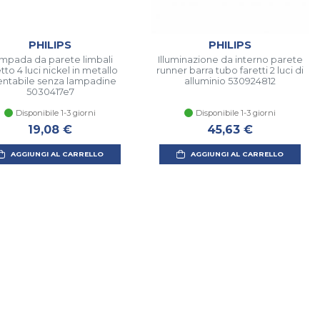
PHILIPS
PHILIPS
mpada da parete limbali
Illuminazione da interno parete
tto 4 luci nickel in metallo
runner barra tubo faretti 2 luci di
entabile senza lampadine
alluminio 530924812
5030417e7
Disponibile 1-3 giorni
Disponibile 1-3 giorni
19,08 €
45,63 €
AGGIUNGI AL CARRELLO
AGGIUNGI AL CARRELLO