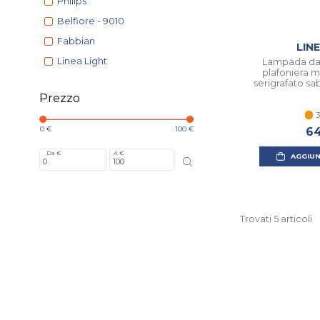
Philips
Belfiore - 9010
Fabbian
LIN
Linea Light
Lampada da 
plafoniera m
serigrafato sa
Prezzo
3
0 €
100 €
64
Da €
A €
AGGIUN
Trovati 5 articoli