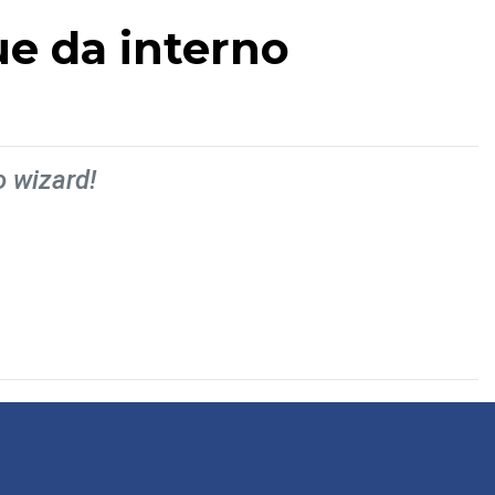
ue da interno
o wizard!