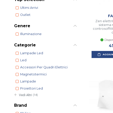
Ultimi Arrivi
Outlet
FA
Zen elettr
sistema 
Genere
controsoffit
Illuminazione
Dispon
Categorie
4
Lampade Led
AGGIUN
Led
Accessori Per Quadri Elettrici
Magnetotermici
Lampade
Proiettori Led
Vedi Altri
(14)
Brand