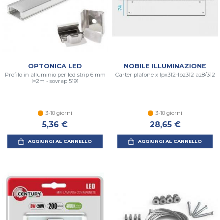
OPTONICA LED
NOBILE ILLUMINAZIONE
Profilo in alluminio per led strip 6 mm
Carter plafone x lpx312-lpz312 az8/312
l=2m - sovrap 5191
3-10 giorni
3-10 giorni
5,36 €
28,65 €
AGGIUNGI AL CARRELLO
AGGIUNGI AL CARRELLO