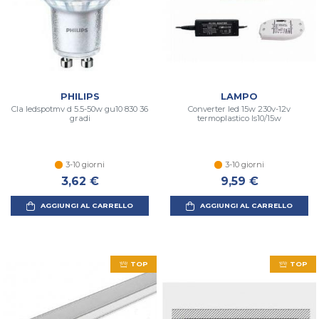
PHILIPS
LAMPO
Cla ledspotmv d 5.5-50w gu10 830 36
Converter led 15w 230v-12v
gradi
termoplastico ls10/15w
3-10 giorni
3-10 giorni
3,62 €
9,59 €
AGGIUNGI AL CARRELLO
AGGIUNGI AL CARRELLO
TOP
TOP