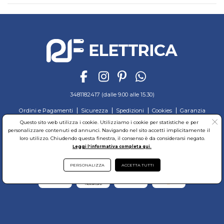
3481182417 (dalle 9.00 alle 15.30)
Ordini e Pagamenti
Sicurezza
Spedizioni
Cookies
Garanzia
Privacy
Recesso
Regolamento
Richiedi reso
Questo sito web utilizza i cookie. Utilizziamo i cookie per statistiche e per
personalizzare contenuti ed annunci. Navigando nel sito accetti implicitamente il
© RF Elettrica Srl - Sede Legale: Via Alcide de Gasperi, 74 - 04011 Aprilia (LT)
loro utilizzo. Chiudendo questa finestra, il consenso è da considerarsi negato.
Partita Iva: 02435300591 - Codice Fiscale: 02435300591
Leggi l'informativa completa qui.
Sede Operativa: Via Alcide de Gasperi, 74 - 04011 Aprilia (LT)
Cap. Soc. 95.000,00 Euro Iscritta al Reg. delle Imprese di Latina REA:LT-171116
PERSONALIZZA
ACCETTA TUTTI