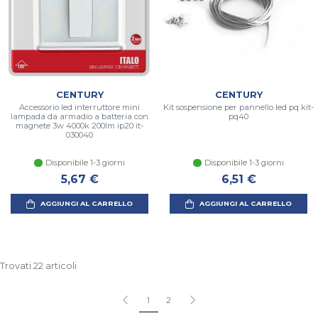
CENTURY
CENTURY
Accessorio led interruttore mini
Kit sospensione per pannello led pq kit-
lampada da armadio a batteria con
pq40
magnete 3w 4000k 200lm ip20 it-
030040
Disponibile 1-3 giorni
Disponibile 1-3 giorni
5,67 €
6,51 €
AGGIUNGI AL CARRELLO
AGGIUNGI AL CARRELLO
Trovati 22 articoli
1
2