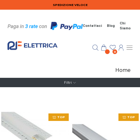
Salta al contenuto principale
SPEDIZIONE VELOCE
Chi
Contattaci
Blog
Siamo
0
Home
Filtri
TOP
TOP