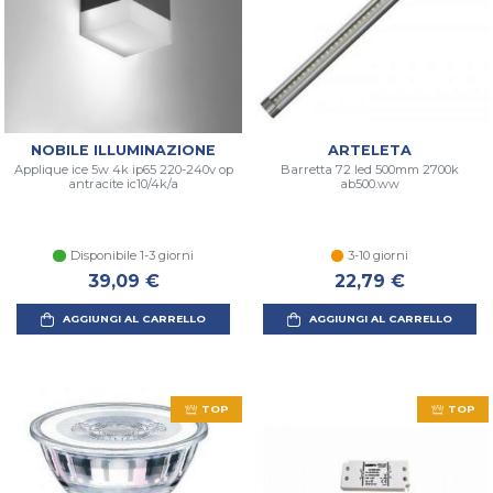
NOBILE ILLUMINAZIONE
ARTELETA
Applique ice 5w 4k ip65 220-240v op
Barretta 72 led 500mm 2700k
antracite ic10/4k/a
ab500.ww
Disponibile 1-3 giorni
3-10 giorni
39,09 €
22,79 €
AGGIUNGI AL CARRELLO
AGGIUNGI AL CARRELLO
TOP
TOP