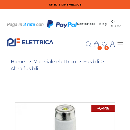
Salta al contenuto principale
SPEDIZIONE VELOCE
Chi
Contattaci
Blog
Siamo
0
Home
>
Materiale elettrico
>
Fusibili
>
Altro fusibili
-64%