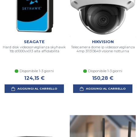
SEAGATE
HIKVISION
Hard disk videosorveglianza skyhawk
Telecamera dome ip videosorveglianza
1tb st1000vx013 alta affidabilità
4mp 311313649 visione notturna
Disponibile 1-3 giorni
Disponibile 1-3 giorni
124,15 €
150,28 €
AGGIUNGI AL CARRELLO
AGGIUNGI AL CARRELLO