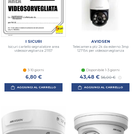
I SICURI
AVIDSEN
Isicuri cartello segnalatore area
Telecamera ptz 2k da esterno 3mp
videosorveglianza 21157
127154 per videosorveglianza
3-10 giorni
Disponibile 1-3 giorni
6,80 €
43,48 €
56,00 €
AGGIUNGI AL CARRELLO
AGGIUNGI AL CARRELLO