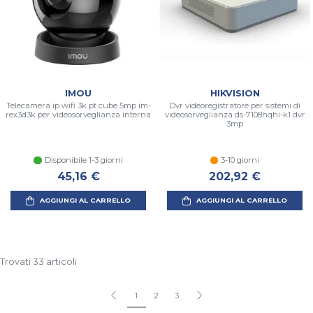
IMOU
HIKVISION
Telecamera ip wifi 3k pt cube 5mp im-
Dvr videoregistratore per sistemi di
rex3d3k per videosorveglianza interna
videosorveglianza ds-7108hqhi-k1 dvr
3mp
Disponibile 1-3 giorni
3-10 giorni
45,16 €
202,92 €
AGGIUNGI AL CARRELLO
AGGIUNGI AL CARRELLO
Trovati 33 articoli
1
2
3