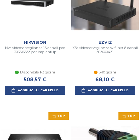
HIKVISION
EZVIZ
Nvr videosorveglianza 16 canali poe
X5s videosorveglianza wifi nvr 8 canali
303616533 per impianti ip
303000431
Disponibile 1-3 giorni
3-10 giorni
508,57 €
68,10 €
AGGIUNGI AL CARRELLO
AGGIUNGI AL CARRELLO
TOP
TOP