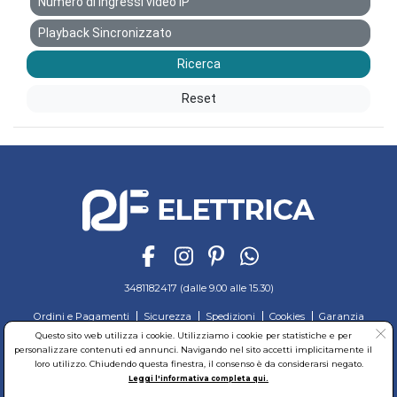
Numero di ingressi video IP
Playback Sincronizzato
Ricerca
Reset
3481182417 (dalle 9.00 alle 15.30)
Ordini e Pagamenti
Sicurezza
Spedizioni
Cookies
Garanzia
Privacy
Recesso
Regolamento
Richiedi reso
Questo sito web utilizza i cookie. Utilizziamo i cookie per statistiche e per
personalizzare contenuti ed annunci. Navigando nel sito accetti implicitamente il
© RF Elettrica Srl - Sede Legale: Via Alcide de Gasperi, 74 - 04011 Aprilia (LT)
loro utilizzo. Chiudendo questa finestra, il consenso è da considerarsi negato.
Partita Iva: 02435300591 - Codice Fiscale: 02435300591
Leggi l'informativa completa qui.
Sede Operativa: Via Alcide de Gasperi, 74 - 04011 Aprilia (LT)
Cap. Soc. 95.000,00 Euro Iscritta al Reg. delle Imprese di Latina REA:LT-171116