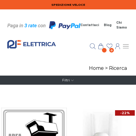
Salta al contenuto principale
SPEDIZIONE VELOCE
Chi
Contattaci
Blog
Siamo
0
Home
>
Ricerca
Filtri
-22%