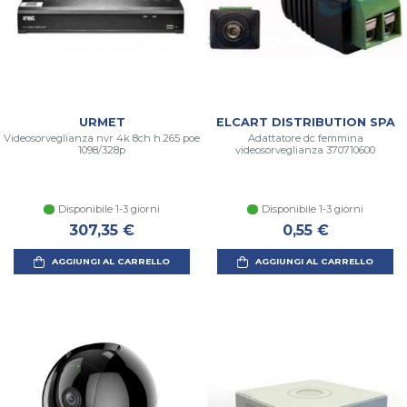
URMET
ELCART DISTRIBUTION SPA
Videosorveglianza nvr 4k 8ch h.265 poe
Adattatore dc femmina
1098/328p
videosorveglianza 370710600
Disponibile 1-3 giorni
Disponibile 1-3 giorni
307,35 €
0,55 €
AGGIUNGI AL CARRELLO
AGGIUNGI AL CARRELLO