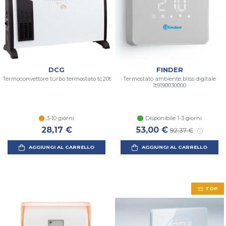
DCG
FINDER
Termoconvettore turbo termostato tc20t
Termostato ambiente bliss digitale
1t9190030000
3-10 giorni
Disponibile 1-3 giorni
28,17 €
53,00 €
92,37 €
AGGIUNGI AL CARRELLO
AGGIUNGI AL CARRELLO
TOP