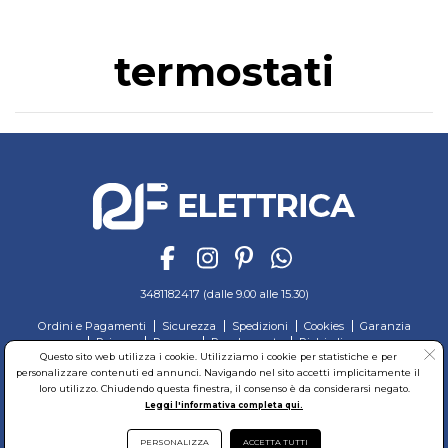
termostati
3481182417 (dalle 9.00 alle 15.30)
Ordini e Pagamenti
Sicurezza
Spedizioni
Cookies
Garanzia
Privacy
Recesso
Regolamento
Richiedi reso
Questo sito web utilizza i cookie. Utilizziamo i cookie per statistiche e per
© RF Elettrica Srl - Sede Legale: Via Alcide de Gasperi, 74 - 04011 Aprilia (LT)
personalizzare contenuti ed annunci. Navigando nel sito accetti implicitamente il
Partita Iva: 02435300591 - Codice Fiscale: 02435300591
loro utilizzo. Chiudendo questa finestra, il consenso è da considerarsi negato.
Sede Operativa: Via Alcide de Gasperi, 74 - 04011 Aprilia (LT)
Leggi l'informativa completa qui.
Cap. Soc. 95.000,00 Euro Iscritta al Reg. delle Imprese di Latina REA:LT-171116
PERSONALIZZA
ACCETTA TUTTI