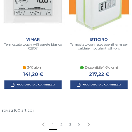
VIMAR
BTICINO
Termostato touch wifi parete bianco
Termostato connesso opentherm per
02907
caldaie modulanti oth-pro
3-10 giorni
Disponibile 1-3 giorni
141,20 €
217,22 €
AGGIUNGI AL CARRELLO
AGGIUNGI AL CARRELLO
Trovati 100 articoli
1
2
3
9