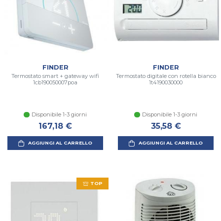
FINDER
FINDER
Termostato smart + gateway wifi
Termostato digitale con rotella bianco
1cb190050007poa
1t4190030000
Disponibile 1-3 giorni
Disponibile 1-3 giorni
167,18 €
35,58 €
AGGIUNGI AL CARRELLO
AGGIUNGI AL CARRELLO
TOP