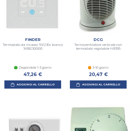
FINDER
DCG
Termostato da incasso 110/230v bianco
Termoventilatore verticale con
1tt182300000
termostato regolabile hl9395
Disponibile 1-3 giorni
3-10 giorni
47,26 €
20,47 €
AGGIUNGI AL CARRELLO
AGGIUNGI AL CARRELLO