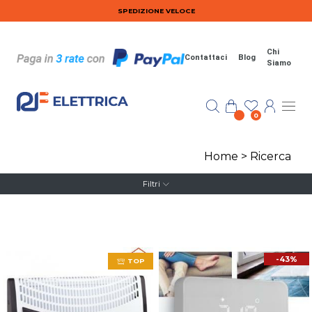
Salta al contenuto principale
SPEDIZIONE VELOCE
Chi
Contattaci
Blog
Siamo
0
Home
>
Ricerca
Filtri
-43%
TOP