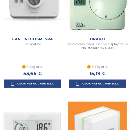
FANTINI COSMI SPA
BRAVO
Termostato
Termostato manuale con display facile
da istallare 93003108
3-10 giorni
3-10 giorni
53,66 €
15,19 €
AGGIUNGI AL CARRELLO
AGGIUNGI AL CARRELLO