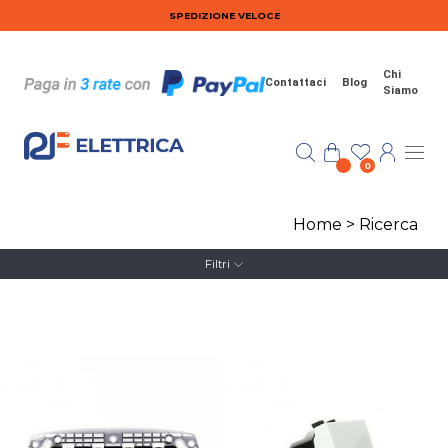
Salta al contenuto principale
SPEDIZIONE VELOCE
Chi
Contattaci
Blog
Siamo
0
Home
>
Ricerca
Filtri