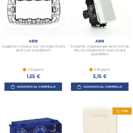
ABB
ABB
Supporto 4 moduli con viti linea chiara
Pulsante unipolare per serie civili 1p,
serie civili 2csk1604ch
16a, no componenti linea chiara
2csk1005ch
3-10 giorni
3-10 giorni
1,55 €
3,15 €
AGGIUNGI AL CARRELLO
AGGIUNGI AL CARRELLO
TOP