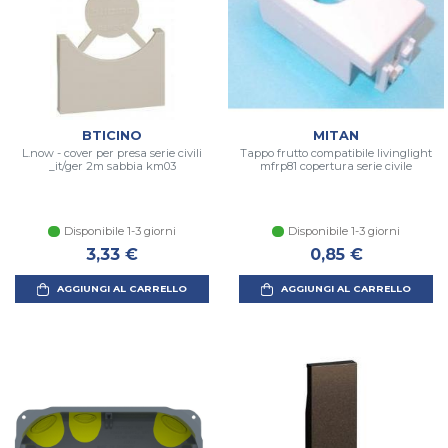
BTICINO
MITAN
L.now - cover per presa serie civili
Tappo frutto compatibile livinglight
_it/ger 2m sabbia km03
mfrp81 copertura serie civile
Disponibile 1-3 giorni
Disponibile 1-3 giorni
3,33 €
0,85 €
AGGIUNGI AL CARRELLO
AGGIUNGI AL CARRELLO