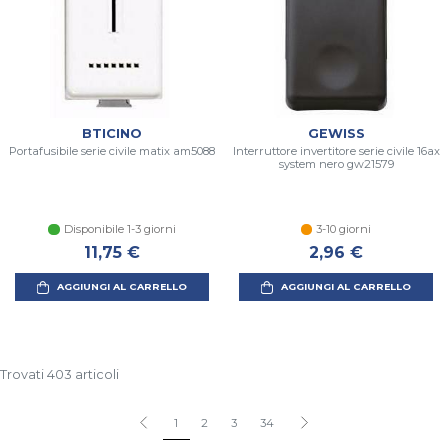
BTICINO
GEWISS
Portafusibile serie civile matix am5088
Interruttore invertitore serie civile 16ax
system nero gw21579
Disponibile 1-3 giorni
3-10 giorni
11,75 €
2,96 €
AGGIUNGI AL CARRELLO
AGGIUNGI AL CARRELLO
Trovati 403 articoli
1
2
3
34