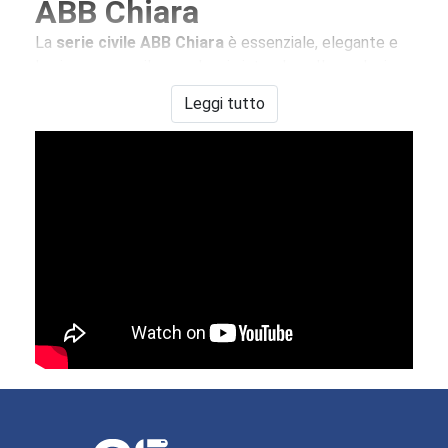
ABB Chiara
La
serie civile ABB Chiara
è essenziale, elegante e
luminosa come il nome lascia intendere. Il suo design
semplice ed armonioso è espressione di una
Leggi tutto
creatività tutta italiana.
Frutti
e
pulsanti
Chiara
sono bianchi da abbinarsi a placche bianche, color
sabbia, pietra o vulcano con sfumature metalliche
(Oro, Bronzo, Cromo o Metal Black) o tinte pastello.
I
supporti
e le
placche
ABB Chiara
sono disponibili
da 2,3,4 e 7 moduli
I
termostati
e
cronotermostati
, i
dimmer
e gli altri
dispositivi della
serie Chiara
riducono grandemente i
consumi energetici. Inoltre la
serie civile ABB Chiara
,
grazie alla sua flessibilità è facile da installare
Chiara è la soluzione ideale per chi cerca semplicità e
concretezza.
ABB
Élos
La serie
Élos
comprende una variegata gamma di