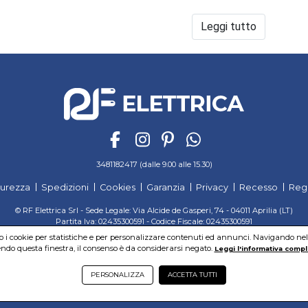
terrestri che satellitari.
Antenne
per ogni esigenza installativa
Leggi tutto
Disponibili in una gamma completa, le antenne Fracarro sono 
prestazioni.
Hanno una meccanica robusta, ottimi materiali, attente rifini
elettriche, che le rendono perfette per il digitale terrestre.
Ad arricchire ancor più il catalogo arrivano due antenne della 
nuove antenne, completamente rinnovate, delle serie BLU e
3481182417 (dalle 9.00 alle 15.30)
curezza
Spedizioni
Cookies
Garanzia
Privacy
Recesso
Reg
© RF Elettrica Srl - Sede Legale: Via Alcide de Gasperi, 74 - 04011 Aprilia (LT)
Partita Iva: 02435300591 - Codice Fiscale: 02435300591
Sede Operativa: Via Alcide de Gasperi, 74 - 04011 Aprilia (LT)
mo i cookie per statistiche e per personalizzare contenuti ed annunci. Navigando nel si
Cap. Soc. 95.000,00 Euro Iscritta al Reg. delle Imprese di Latina REA:LT-171116
do questa finestra, il consenso è da considerarsi negato.
Leggi l'informativa compl
PERSONALIZZA
ACCETTA TUTTI