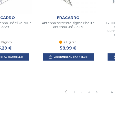
ACARRO
FRACARRO
tenna uhf elika 700c
Antenna terrestre sigma 6hd lte
Blu10
213229
antenna uhf 213219
1
conne
-10 giorni
3-10 giorni
5,29 €
58,99 €
GI AL CARRELLO
AGGIUNGI AL CARRELLO
1
2
3
4
5
6