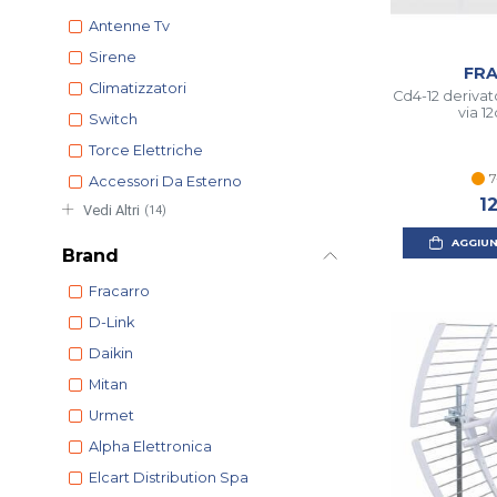
Antenne Tv
Sirene
FR
Climatizzatori
Cd4-12 derivat
via 1
Switch
Torce Elettriche
7
Accessori Da Esterno
1
Vedi Altri
(14)
AGGIUN
Brand
Fracarro
D-Link
Daikin
Mitan
Urmet
Alpha Elettronica
Elcart Distribution Spa