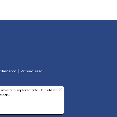
uniche per qualità e per
ture e ottime caratteristiche
già nota serie
Sigma
e le
 BLU PLUS.
olamento
Richiedi reso
to accetti implicitamente il loro utilizzo.
eta qui.