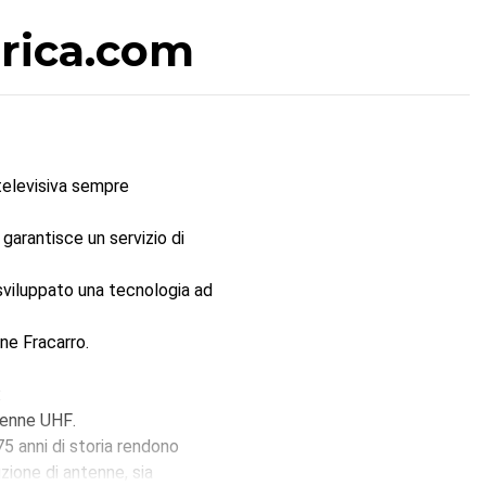
trica.com
televisiva sempre
garantisce un servizio di
 sviluppato una tecnologia ad
ne Fracarro.
:
tenne UHF
.
75 anni di storia rendono
zione di antenne, sia