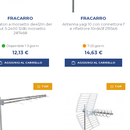
FRACARRO
FRACARRO
atori a morsetto de412m der
Antenna yagi 10 con connettore f
ut 5-2400 12db morsetto
e riflettore 10rd45f 219546
287468
Disponibile 1-3 giorni
7-20 giorni
12,13 €
14,63 €
AGGIUNGI AL CARRELLO
AGGIUNGI AL CARRELLO
TOP
TOP