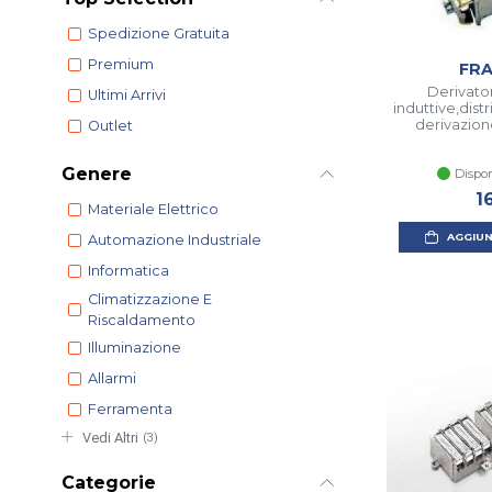
Spedizione Gratuita
Premium
FR
Derivato
Ultimi Arrivi
induttive,dist
derivazion
Outlet
Genere
Dispon
1
Materiale Elettrico
AGGIUN
Automazione Industriale
Informatica
Climatizzazione E
Riscaldamento
Illuminazione
Allarmi
Ferramenta
Vedi Altri
(3)
Categorie