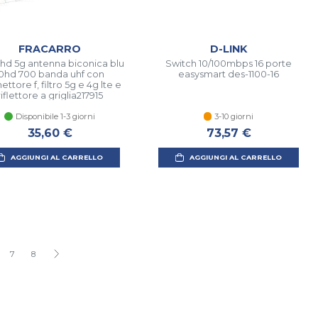
FRACARRO
D-LINK
hd 5g antenna biconica blu
Switch 10/100mbps 16 porte
0hd 700 banda uhf con
easysmart des-1100-16
ttore f, filtro 5g e 4g lte e
riflettore a griglia217915
Disponibile 1-3 giorni
3-10 giorni
35,60 €
73,57 €
AGGIUNGI AL CARRELLO
AGGIUNGI AL CARRELLO
7
8