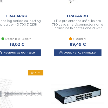
FRACARRO
FRACARRO
nna log periodica lp45f 5g
Elika pro antenna uhf elika pro
t log per 45f 700 216258
790 cavo smartfconnector non è
incluso nella confezione 213227
Disponibile 1-3 giorni
3-10 giorni
18,02 €
89,49 €
AGGIUNGI AL CARRELLO
AGGIUNGI AL CARRELLO
TOP