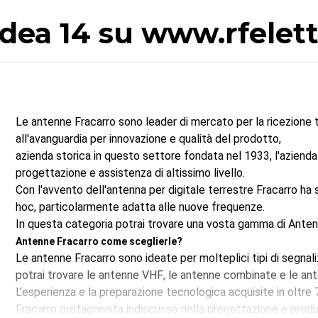
 dea 14 su www.rfelet
Le antenne Fracarro sono leader di mercato per la ricezione 
all'avanguardia per innovazione e qualità del prodotto,
azienda storica in questo settore fondata nel 1933, l'azienda 
progettazione e assistenza di altissimo livello.
Con l'avvento dell'antenna per digitale terrestre Fracarro ha
hoc, particolarmente adatta alle nuove frequenze.
In questa categoria potrai trovare una vosta gamma di Anten
Antenne Fracarro come sceglierle?
Le antenne Fracarro sono ideate per molteplici tipi di segnali
potrai trovare le
antenne VHF
, le
antenne combinate
e le
an
L’esperienza e la preparazione tecnologica acquisite in oltre 
Fracarro protagonista indiscusso nella progettazione e produ