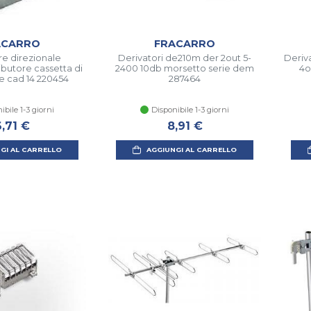
ACARRO
FRACARRO
re direzionale
Derivatori de210m der 2out 5-
Deriv
ributore cassetta di
2400 10db morsetto serie dem
4o
e cad 14 220454
287464
ibile 1-3 giorni
Disponibile 1-3 giorni
6,71 €
8,91 €
GI AL CARRELLO
AGGIUNGI AL CARRELLO