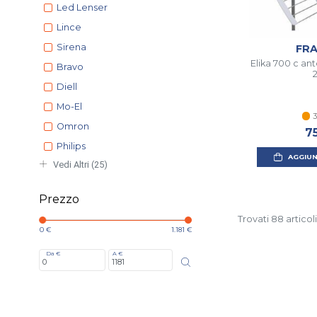
Led Lenser
Lince
Sirena
FR
Elika 700 c an
Bravo
Diell
Mo-El
3
Omron
7
Philips
AGGIUN
Vedi Altri (25)
Prezzo
Trovati 88 articoli
0 €
1.181 €
Da €
A €