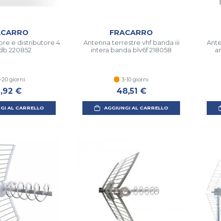
ACARRO
FRACARRO
ore e distributore 4
Antenna terrestre vhf banda iii
Ante
2db 220852
intera banda blv6f 218058
an
-20 giorni
3-10 giorni
2,92 €
48,51 €
GI AL CARRELLO
AGGIUNGI AL CARRELLO