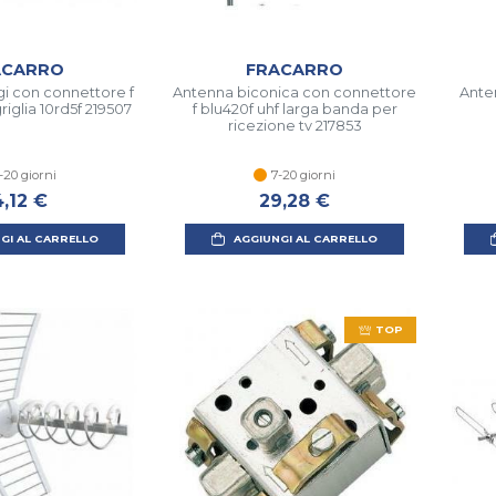
ACARRO
FRACARRO
gi con connettore f
Antenna biconica con connettore
Ante
griglia 10rd5f 219507
f blu420f uhf larga banda per
ricezione tv 217853
-20 giorni
7-20 giorni
4,12 €
29,28 €
GI AL CARRELLO
AGGIUNGI AL CARRELLO
TOP