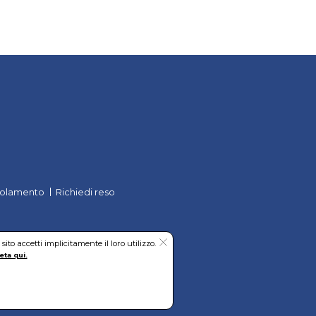
uniche per qualità e per
ture e ottime caratteristiche
già nota serie
Sigma
e le
 BLU PLUS.
olamento
Richiedi reso
to accetti implicitamente il loro utilizzo.
eta qui.