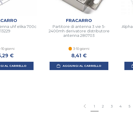
ACARRO
FRACARRO
tenna uhf elika 700c
Partitore di antenna 3 vie 5-
Alpha
213229
2400mh derivatore distributore
antenna 280703
-10 giorni
3-10 giorni
5,29 €
8,41 €
GI AL CARRELLO
AGGIUNGI AL CARRELLO
1
2
3
4
5