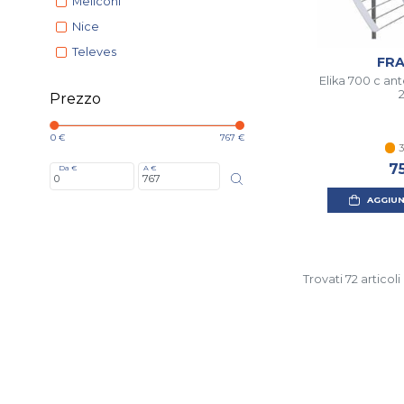
Meliconi
Nice
Televes
FR
Elika 700 c an
Prezzo
0 €
767 €
3
7
Da €
A €
AGGIUN
Trovati 72 articoli