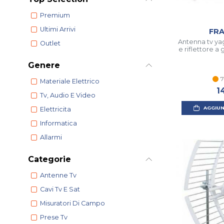
Premium
Ultimi Arrivi
FR
Antenna tv ya
Outlet
e riflettore a 
Genere
7
Materiale Elettrico
1
Tv, Audio E Video
AGGIUN
Elettricita
Informatica
Allarmi
Categorie
Antenne Tv
Cavi Tv E Sat
Misuratori Di Campo
Prese Tv