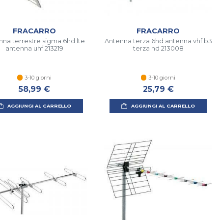
FRACARRO
FRACARRO
nna terrestre sigma 6hd lte
Antenna terza 6hd antenna vhf b3
antenna uhf 213219
terza hd 213008
3-10 giorni
3-10 giorni
58,99 €
25,79 €
AGGIUNGI AL CARRELLO
AGGIUNGI AL CARRELLO