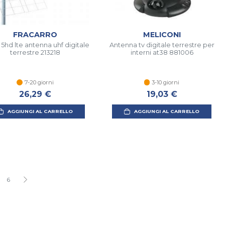
FRACARRO
MELICONI
 5hd lte antenna uhf digitale
Antenna tv digitale terrestre per
terrestre 213218
interni at38 881006
7-20 giorni
3-10 giorni
26,29 €
19,03 €
AGGIUNGI AL CARRELLO
AGGIUNGI AL CARRELLO
6