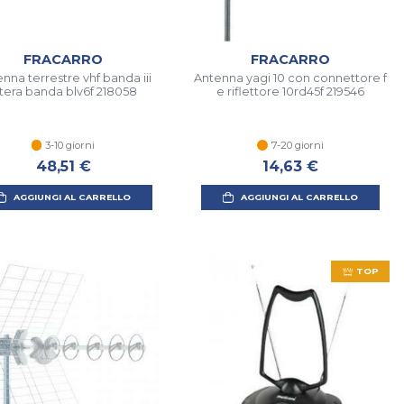
FRACARRO
FRACARRO
nna terrestre vhf banda iii
Antenna yagi 10 con connettore f
ntera banda blv6f 218058
e riflettore 10rd45f 219546
3-10 giorni
7-20 giorni
48,51 €
14,63 €
AGGIUNGI AL CARRELLO
AGGIUNGI AL CARRELLO
TOP