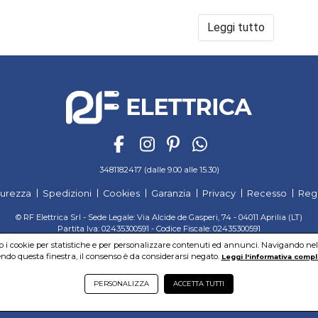
terrestri che satellitari.
Antenne
per ogni esigenza installativa
Leggi tutto
Disponibili in una gamma completa, le antenne Fracarro sono 
prestazioni.
Hanno una meccanica robusta, ottimi materiali, attente rifini
elettriche, che le rendono perfette per il digitale terrestre.
Ad arricchire ancor più il catalogo arrivano due antenne della 
nuove antenne, completamente rinnovate, delle serie BLU e
3481182417 (dalle 9.00 alle 15.30)
curezza
Spedizioni
Cookies
Garanzia
Privacy
Recesso
Reg
© RF Elettrica Srl - Sede Legale: Via Alcide de Gasperi, 74 - 04011 Aprilia (LT)
Partita Iva: 02435300591 - Codice Fiscale: 02435300591
Sede Operativa: Via Alcide de Gasperi, 74 - 04011 Aprilia (LT)
mo i cookie per statistiche e per personalizzare contenuti ed annunci. Navigando nel si
Cap. Soc. 95.000,00 Euro Iscritta al Reg. delle Imprese di Latina REA:LT-171116
do questa finestra, il consenso è da considerarsi negato.
Leggi l'informativa compl
PERSONALIZZA
ACCETTA TUTTI