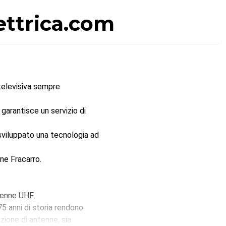
ettrica.com
televisiva sempre
garantisce un servizio di
 sviluppato una tecnologia ad
ne Fracarro.
:
tenne UHF
.
75 anni di storia rendono
zione di antenne, sia