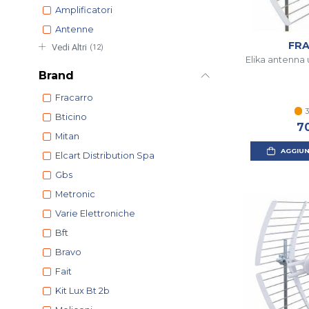
Amplificatori
Antenne
FR
Vedi Altri
(12)
Elika antenna 
Brand
Fracarro
3
Bticino
7
Mitan
AGGIUN
Elcart Distribution Spa
Gbs
Metronic
Varie Elettroniche
Bft
Bravo
Fait
Kit Lux Bt 2b