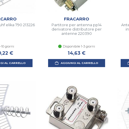
ACARRO
FRACARRO
uhf elika 790 213226
Partitore per antenna pp14
Ante
derivatore distributore per
i
antenne 220390
-10 giorni
Disponibile 1-3 giorni
0,22 €
14,63 €
GI AL CARRELLO
AGGIUNGI AL CARRELLO