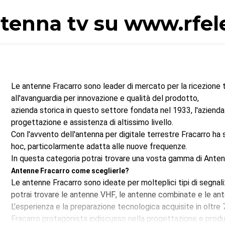
ntenna tv su www.rfel
Le antenne Fracarro sono leader di mercato per la ricezione 
all'avanguardia per innovazione e qualità del prodotto,
azienda storica in questo settore fondata nel 1933, l'azienda 
progettazione e assistenza di altissimo livello.
Con l'avvento dell'antenna per digitale terrestre Fracarro ha
hoc, particolarmente adatta alle nuove frequenze.
In questa categoria potrai trovare una vosta gamma di Anten
Antenne Fracarro come sceglierle?
Le antenne Fracarro sono ideate per molteplici tipi di segnali
potrai trovare le
antenne VHF
, le
antenne combinate
e le
an
L’esperienza e la preparazione tecnologica acquisite in oltre 
Fracarro protagonista indiscusso nella progettazione e produ