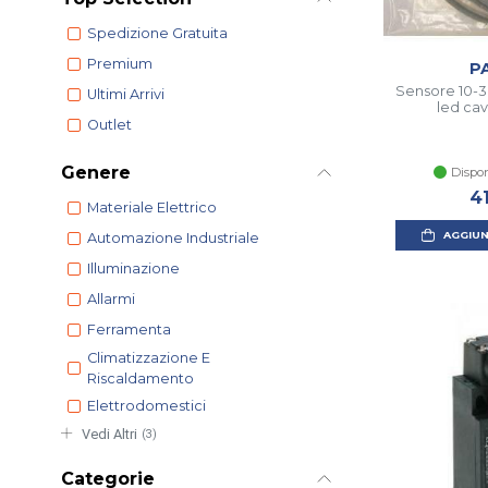
Spedizione Gratuita
Premium
P
Sensore 10-3
Ultimi Arrivi
led cav
Outlet
Genere
Dispon
4
Materiale Elettrico
AGGIUN
Automazione Industriale
Illuminazione
Allarmi
Ferramenta
Climatizzazione E
Riscaldamento
Elettrodomestici
Vedi Altri
(3)
Categorie