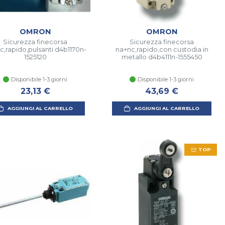
OMRON
OMRON
Sicurezza finecorsa
Sicurezza finecorsa
c,rapido,pulsanti d4b1170n-
na+nc,rapido,con custodia in
1525120
metallo d4b4111n-1555450
Disponibile 1-3 giorni
Disponibile 1-3 giorni
23,13 €
43,69 €
AGGIUNGI AL CARRELLO
AGGIUNGI AL CARRELLO
TOP