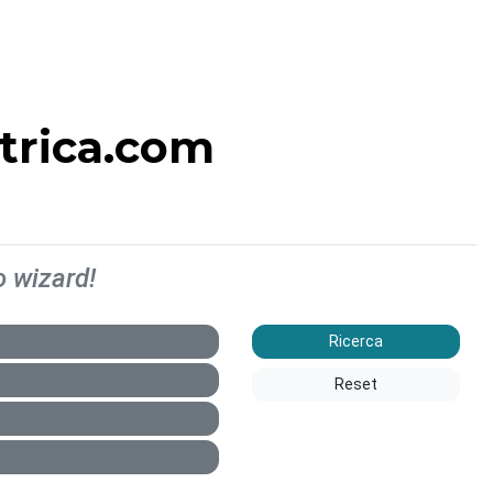
ttrica.com
o wizard!
Ricerca
Reset