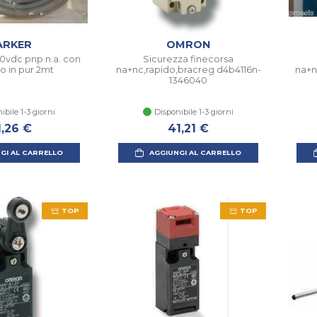
ARKER
OMRON
0vdc pnp n.a. con
Sicurezza finecorsa
o in pur 2mt
na+nc,rapido,bracreg d4b4116n-
na+n
1346040
ibile 1-3 giorni
Disponibile 1-3 giorni
1,26 €
41,21 €
GI AL CARRELLO
AGGIUNGI AL CARRELLO
TOP
TOP