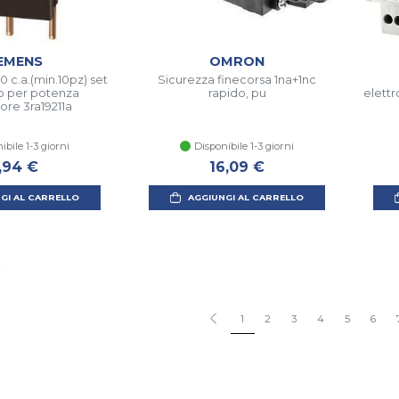
EMENS
OMRON
0 c.a.(min.10pz) set
Sicurezza finecorsa 1na+1nc
o per potenza
rapido, pu
elettr
tore 3ra19211a
ibile 1-3 giorni
Disponibile 1-3 giorni
,94 €
16,09 €
GI AL CARRELLO
AGGIUNGI AL CARRELLO
i
1
2
3
4
5
6