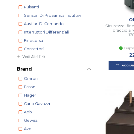
Pulsanti
Sensori Di Prossimita Induttivi
O
Ausiliari Di Comando
Sicurezza- fin
braccio a 
Interruttori Differenziali
17
Finecorsa
Dispon
Contattori
2
Vedi Altri
(14)
AGGIUN
Brand
Omron
Eaton
Hager
Carlo Gavazzi
Abb
Gewiss
Ave