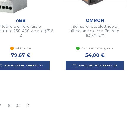
ABB
OMRON
Rd2 rele differenziale
Sensore fotoelettrico a
oniture 230-400 v c.a. eg 316
riflessione c.c./c.a. 7m rele'
2
e3jkrr112m
3-10 giorni
Disponibile 1-3 giorni
79,67 €
54,00 €
AGGIUNGI AL CARRELLO
AGGIUNGI AL CARRELLO
7
8
21