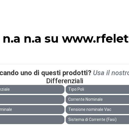
 n.a n.a su www.rfele
rcando uno di questi prodotti?
Usa il nostr
Differenziali
nziale
Tipo Poli
Corrente Nominale
ominale
Tensione nominale Vac
Sistema di Corrente (Fasi)