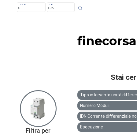
Da €
A €
finecorsa
Stai ce
Tipo intervento unità differe
Numero Moduli
IDN Corrente differenziale n
Esecuzione
Filtra per