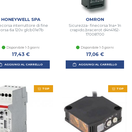
HONEYWELL SPA
OMRON
ecorsa interruttore di fine
Sicurezza- finecorsa 1na+ 1n
orsa 6a 120v glcb01e7b
crapido,bracerot d4n4162-
17008700
Disponibile 1-3 giorni
Disponibile 1-3 giorni
17,43 €
17,06 €
AGGIUNGI AL CARRELLO
AGGIUNGI AL CARRELLO
TOP
TOP