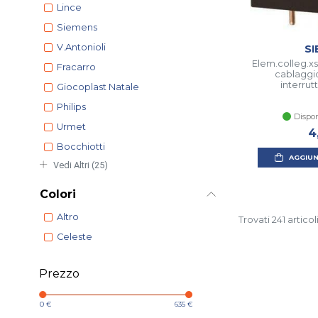
Lince
Siemens
V.antonioli
SI
Elem.colleg.xs
Fracarro
cablaggi
interrut
Giocoplast Natale
Philips
Dispon
Urmet
4
Bocchiotti
AGGIUN
Vedi Altri (25)
Colori
Altro
Trovati 241 articol
Celeste
Prezzo
0 €
635 €