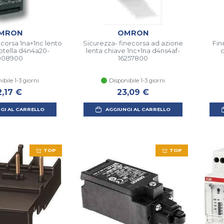
MRON
OMRON
ecorsa 1na+1nc lento
Sicurezza- finecorsa ad azione
Fin
rotella d4n4a20-
lenta chiave 1nc+1na d4ns4af-
c
008900
16257800
ibile 1-3 giorni
Disponibile 1-3 giorni
2,17 €
23,09 €
GI AL CARRELLO
AGGIUNGI AL CARRELLO
TOP
TOP