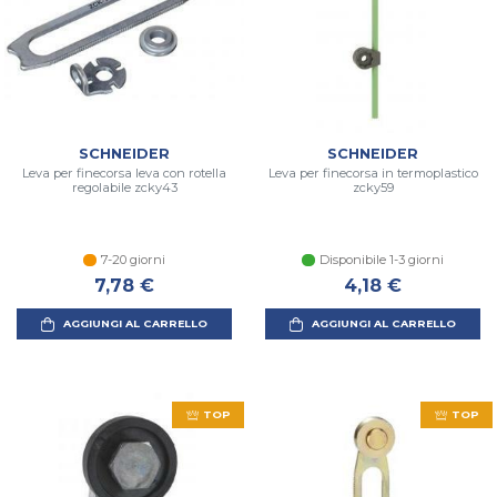
SCHNEIDER
SCHNEIDER
Leva per finecorsa leva con rotella
Leva per finecorsa in termoplastico
regolabile zcky43
zcky59
7-20 giorni
Disponibile 1-3 giorni
7,78 €
4,18 €
AGGIUNGI AL CARRELLO
AGGIUNGI AL CARRELLO
TOP
TOP