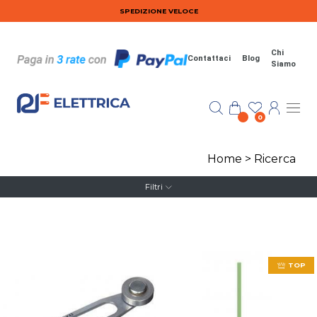
Salta al contenuto principale
SPEDIZIONE VELOCE
Chi
Contattaci
Blog
Siamo
0
Home
>
Ricerca
Filtri
TOP