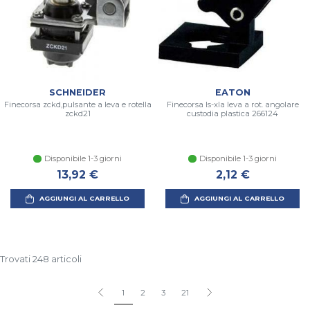
SCHNEIDER
EATON
Finecorsa zckd,pulsante a leva e rotella
Finecorsa ls-xla leva a rot. angolare
zckd21
custodia plastica 266124
Disponibile 1-3 giorni
Disponibile 1-3 giorni
13,92 €
2,12 €
AGGIUNGI AL CARRELLO
AGGIUNGI AL CARRELLO
Trovati 248 articoli
1
2
3
21