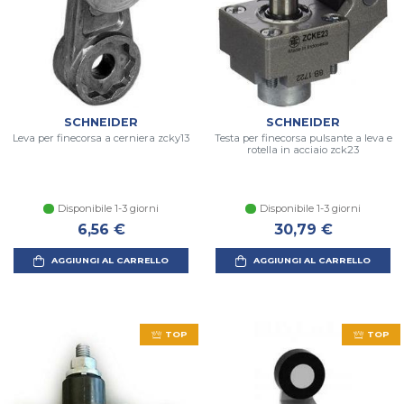
SCHNEIDER
SCHNEIDER
Leva per finecorsa a cerniera zcky13
Testa per finecorsa pulsante a leva e
rotella in acciaio zck23
Disponibile 1-3 giorni
Disponibile 1-3 giorni
6,56 €
30,79 €
AGGIUNGI AL CARRELLO
AGGIUNGI AL CARRELLO
TOP
TOP