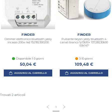
FINDER
FINDER
Dimmer elettronico bluetooth yesly
Pulsante beyon yesly bluetooth 4
incasso 200w led 152182300200
canali bianco 1y13b10+ 13728230b00
00k147
Disponibile 1-3 giorni
3-10 giorni
50,04 €
109,48 €
AGGIUNGI AL CARRELLO
AGGIUNGI AL CARRELLO
Trovati 2 articoli
1