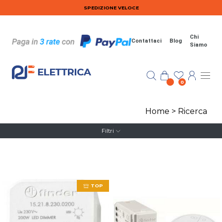
Salta al contenuto principale
SPEDIZIONE VELOCE
Chi
Contattaci
Blog
Siamo
0
Home
>
Ricerca
Filtri
TOP