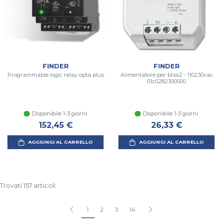
FINDER
FINDER
Programmable logic relay-opta plus
Alimentatore per bliss2 - 110230vac
01c0282300500
Disponibile 1-3 giorni
Disponibile 1-3 giorni
152,45 €
26,33 €
AGGIUNGI AL CARRELLO
AGGIUNGI AL CARRELLO
Trovati 157 articoli
1
2
3
14