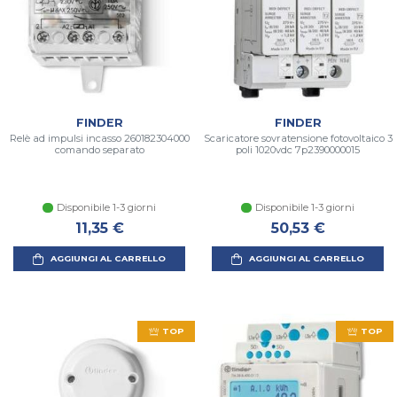
FINDER
FINDER
Relè ad impulsi incasso 260182304000
Scaricatore sovratensione fotovoltaico 3
comando separato
poli 1020vdc 7p2390000015
Disponibile 1-3 giorni
Disponibile 1-3 giorni
11,35 €
50,53 €
AGGIUNGI AL CARRELLO
AGGIUNGI AL CARRELLO
TOP
TOP