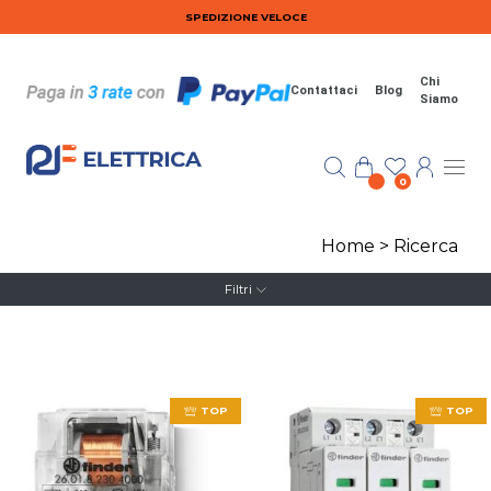
Salta al contenuto principale
SPEDIZIONE VELOCE
Chi
Contattaci
Blog
Siamo
0
Home
>
Ricerca
Filtri
TOP
TOP