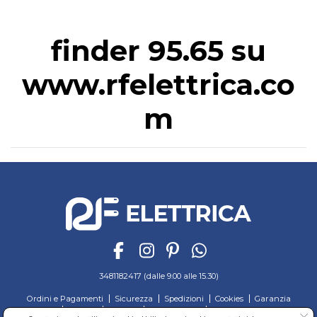
finder 95.65 su
www.rfelettrica.co
m
3481182417 (dalle 9.00 alle 15.30)
Ordini e Pagamenti
Sicurezza
Spedizioni
Cookies
Garanzia
Privacy
Recesso
Regolamento
Richiedi reso