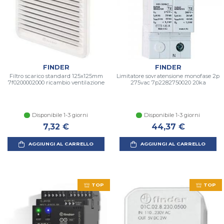
FINDER
FINDER
Filtro scarico standard 125x125mm
Limitatore sovratensione monofase 2p
7f0200002000 ricambio ventilazione
275vac 7p2282750020 20ka
Disponibile 1-3 giorni
Disponibile 1-3 giorni
7,32 €
44,37 €
AGGIUNGI AL CARRELLO
AGGIUNGI AL CARRELLO
TOP
TOP