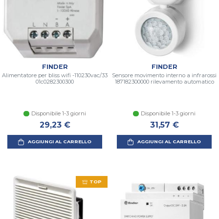
FINDER
FINDER
Alimentatore per bliss wifi -110230vac/33
Sensore movimento interno a infrarossi
01c0282300300
187182300000 rilevamento automatico
Disponibile 1-3 giorni
Disponibile 1-3 giorni
29,23 €
31,57 €
AGGIUNGI AL CARRELLO
AGGIUNGI AL CARRELLO
TOP