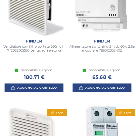
FINDER
FINDER
Ventilatore con filtro portata 550mc h
Alimentatore switching 24vdc 60w 2,5a
7f2082305550 per quadri elettrici
modulare 786012302402
Disponibile 1-3 giorni
Disponibile 1-3 giorni
180,71 €
65,68 €
AGGIUNGI AL CARRELLO
AGGIUNGI AL CARRELLO
TOP
TOP