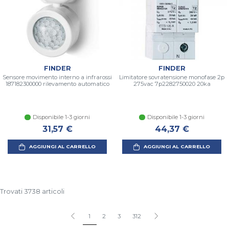
FINDER
FINDER
Sensore movimento interno a infrarossi
Limitatore sovratensione monofase 2p
187182300000 rilevamento automatico
275vac 7p2282750020 20ka
Disponibile 1-3 giorni
Disponibile 1-3 giorni
31,57 €
44,37 €
AGGIUNGI AL CARRELLO
AGGIUNGI AL CARRELLO
Trovati 3738 articoli
1
2
3
312