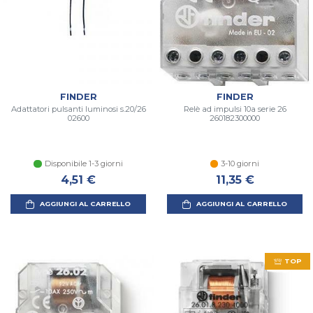
FINDER
FINDER
Adattatori pulsanti luminosi s.20/26
Relè ad impulsi 10a serie 26
02600
260182300000
Disponibile 1-3 giorni
3-10 giorni
4,51 €
11,35 €
AGGIUNGI AL CARRELLO
AGGIUNGI AL CARRELLO
TOP