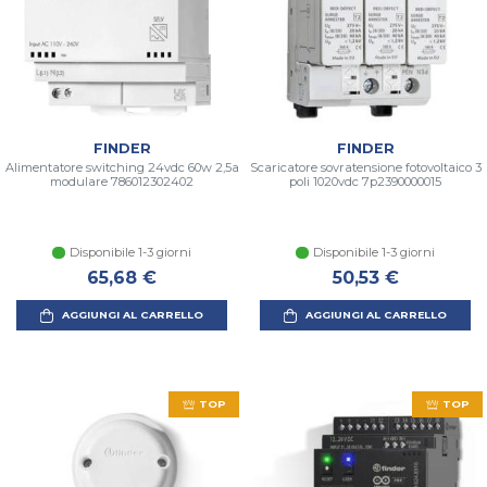
FINDER
FINDER
Alimentatore switching 24vdc 60w 2,5a
Scaricatore sovratensione fotovoltaico 3
modulare 786012302402
poli 1020vdc 7p2390000015
Disponibile 1-3 giorni
Disponibile 1-3 giorni
65,68 €
50,53 €
AGGIUNGI AL CARRELLO
AGGIUNGI AL CARRELLO
TOP
TOP