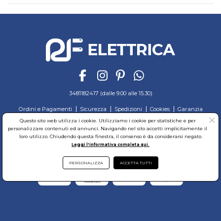
3481182417 (dalle 9.00 alle 15.30)
Ordini e Pagamenti
Sicurezza
Spedizioni
Cookies
Garanzia
Privacy
Recesso
Regolamento
Richiedi reso
Questo sito web utilizza i cookie. Utilizziamo i cookie per statistiche e per
personalizzare contenuti ed annunci. Navigando nel sito accetti implicitamente il
© RF Elettrica Srl - Sede Legale: Via Alcide de Gasperi, 74 - 04011 Aprilia (LT)
loro utilizzo. Chiudendo questa finestra, il consenso è da considerarsi negato.
Partita Iva: 02435300591 - Codice Fiscale: 02435300591
Leggi l'informativa completa qui.
Sede Operativa: Via Alcide de Gasperi, 74 - 04011 Aprilia (LT)
Cap. Soc. 95.000,00 Euro Iscritta al Reg. delle Imprese di Latina REA:LT-171116
PERSONALIZZA
ACCETTA TUTTI