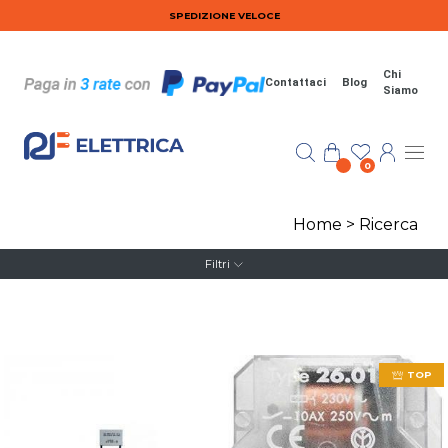
Salta al contenuto principale
SPEDIZIONE VELOCE
Chi
Contattaci
Blog
Siamo
0
Home
>
Ricerca
Filtri
TOP