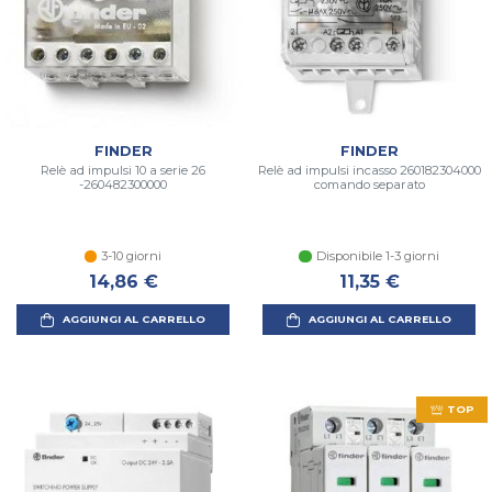
FINDER
FINDER
Relè ad impulsi 10 a serie 26
Relè ad impulsi incasso 260182304000
-260482300000
comando separato
3-10 giorni
Disponibile 1-3 giorni
14,86 €
11,35 €
AGGIUNGI AL CARRELLO
AGGIUNGI AL CARRELLO
TOP