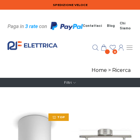
Salta al contenuto principale
SPEDIZIONE VELOCE
Chi
Contattaci
Blog
Siamo
0
Home
>
Ricerca
Filtri
TOP