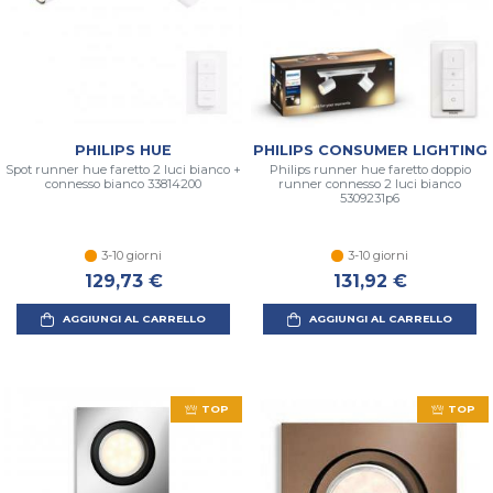
PHILIPS HUE
PHILIPS CONSUMER LIGHTING
Spot runner hue faretto 2 luci bianco +
Philips runner hue faretto doppio
connesso bianco 33814200
runner connesso 2 luci bianco
5309231p6
3-10 giorni
3-10 giorni
129,73 €
131,92 €
AGGIUNGI AL CARRELLO
AGGIUNGI AL CARRELLO
TOP
TOP