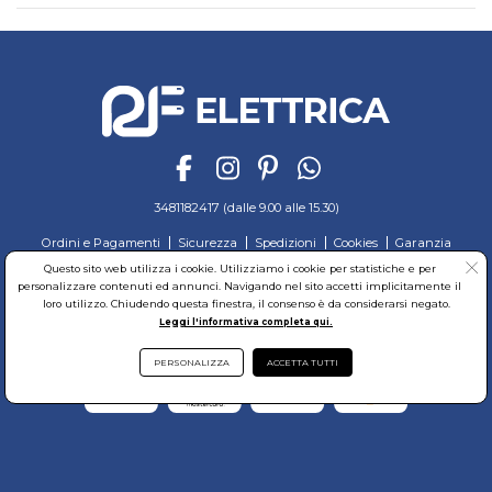
3481182417 (dalle 9.00 alle 15.30)
Ordini e Pagamenti
Sicurezza
Spedizioni
Cookies
Garanzia
Privacy
Recesso
Regolamento
Richiedi reso
Questo sito web utilizza i cookie. Utilizziamo i cookie per statistiche e per
personalizzare contenuti ed annunci. Navigando nel sito accetti implicitamente il
© RF Elettrica Srl - Sede Legale: Via Alcide de Gasperi, 74 - 04011 Aprilia (LT)
loro utilizzo. Chiudendo questa finestra, il consenso è da considerarsi negato.
Partita Iva: 02435300591 - Codice Fiscale: 02435300591
Leggi l'informativa completa qui.
Sede Operativa: Via Alcide de Gasperi, 74 - 04011 Aprilia (LT)
Cap. Soc. 95.000,00 Euro Iscritta al Reg. delle Imprese di Latina REA:LT-171116
PERSONALIZZA
ACCETTA TUTTI