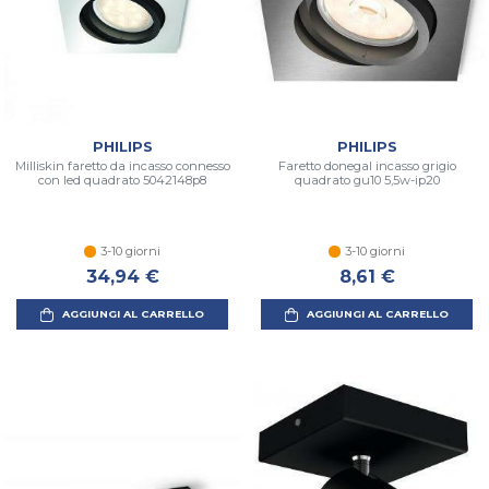
PHILIPS
PHILIPS
Milliskin faretto da incasso connesso
Faretto donegal incasso grigio
con led quadrato 5042148p8
quadrato gu10 5,5w-ip20
3-10 giorni
3-10 giorni
34,94 €
8,61 €
AGGIUNGI AL CARRELLO
AGGIUNGI AL CARRELLO