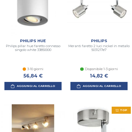
PHILIPS HUE
PHILIPS
Philips pillar hue faretto connesso
Meranti faretto 2 luci nickel in metallo
singolo white 33850000
5031217e7
3-10 giorni
Disponibile 1-3 giorni
56,84 €
14,82 €
AGGIUNGI AL CARRELLO
AGGIUNGI AL CARRELLO
TOP