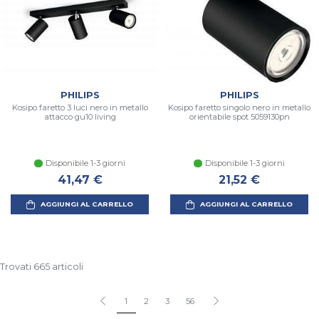
PHILIPS
PHILIPS
Kosipo faretto 3 luci nero in metallo
Kosipo faretto singolo nero in metallo
attacco gu10 living
orientabile spot 5059130pn
Disponibile 1-3 giorni
Disponibile 1-3 giorni
41,47 €
21,52 €
AGGIUNGI AL CARRELLO
AGGIUNGI AL CARRELLO
Trovati 665 articoli
1
2
3
56