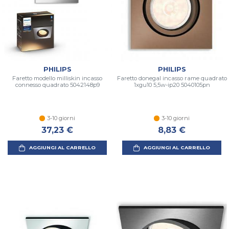
PHILIPS
PHILIPS
Faretto modello milliskin incasso
Faretto donegal incasso rame quadrato
connesso quadrato 5042148p9
1xgu10 5,5w-ip20 5040105pn
3-10 giorni
3-10 giorni
37,23 €
8,83 €
AGGIUNGI AL CARRELLO
AGGIUNGI AL CARRELLO