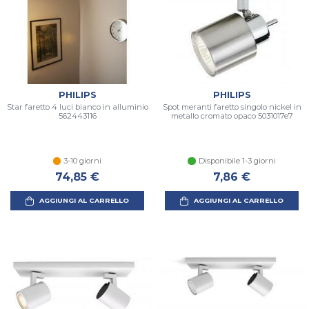
PHILIPS
PHILIPS
Star faretto 4 luci bianco in alluminio
Spot meranti faretto singolo nickel in
562443116
metallo cromato opaco 5031017e7
3-10 giorni
Disponibile 1-3 giorni
74,85 €
7,86 €
AGGIUNGI AL CARRELLO
AGGIUNGI AL CARRELLO