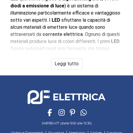
diodi a emissione di luce
) è un sistema di
illuminazione particolarmente efficace e vantaggioso
sotto vari aspetti. I
LED
sfruttano la capacità di
alcuni materiali di emettere luce quando sono
attraversati da
corrente elettrica
. Ognuno di questi
materiali produce luce di colori differenti. I primi
LED
furono sviluppati negli anni Sessanta, ma troppo
costosi erano impiegati soltanto nella grande
industria. L’evoluzione tecnologica ci permette oggi di
Leggi tutto
avere
LED
a
prezzi accessibilissimi
e di sfruttare i
loro
innumerevoli vantaggi
anche per
usi domestici
.
I
LED
garantiscono un più
basso consumo
energetico
rispetto ad altre fonti luminose,
funzionano a
bassa tensione
e quindi sono più
sicuri
,
non contengono mercurio, a differenza di tutti gli
sistemi di illuminazione generano una
quantità di
colore bassissima
, ma soprattutto sono
efficienti
:
3481182417 (dalle 9.00 alle 15.30)
la loro
durata di funzionamento
è di gran lunga
Ordini e Pagamenti
Sicurezza
Spedizioni
Cookies
Garanzia