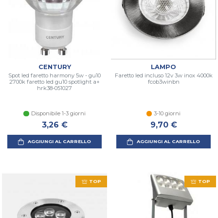
CENTURY
LAMPO
Spot led faretto harmony 5w - gu10
Faretto led incluso 12v 3w inox 4000k
2700k faretto led gu10 spotlight a+
fcob3winbn
hrk38-051027
Disponibile 1-3 giorni
3-10 giorni
3,26 €
9,70 €
AGGIUNGI AL CARRELLO
AGGIUNGI AL CARRELLO
TOP
TOP