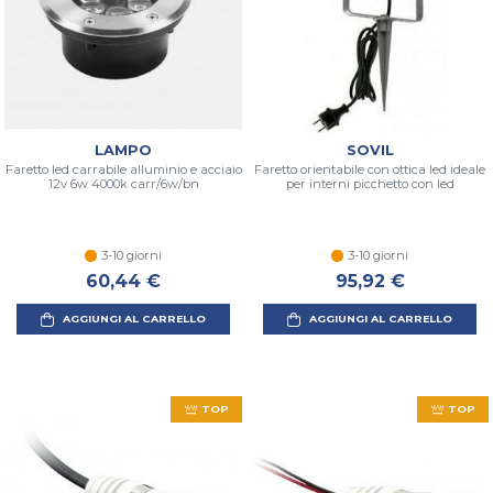
LAMPO
SOVIL
Faretto led carrabile alluminio e acciaio
Faretto orientabile con ottica led ideale
12v 6w 4000k carr/6w/bn
per interni picchetto con led
3-10 giorni
3-10 giorni
60,44 €
95,92 €
AGGIUNGI AL CARRELLO
AGGIUNGI AL CARRELLO
TOP
TOP