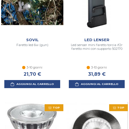
SOVIL
LED LENSER
Faretto led 6w (gun)
Led senser mini faretto torcia if2r
faretto mini con supporto 502170
3-10 giorni
3-10 giorni
21,70 €
31,89 €
AGGIUNGI AL CARRELLO
AGGIUNGI AL CARRELLO
TOP
TOP