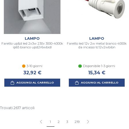
LAMPO
LAMPO
Faretto up&d led 2x3w 230v 3000-4000k
Faretto led 12v 2w metal bianco 4000k
ip65 bianco upd2r6wbidl
da incasso tc12v2wbibn
3-10 giorni
Disponibile 1-3 giorni
32,92 €
15,34 €
AGGIUNGI AL CARRELLO
AGGIUNGI AL CARRELLO
Trovati 2617 articoli
1
2
3
219