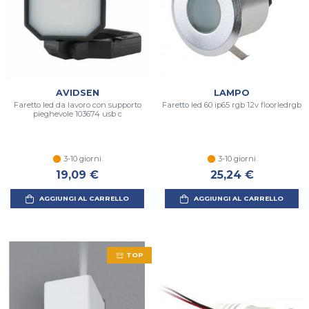
AVIDSEN
LAMPO
Faretto led da lavoro con supporto
Faretto led 60 ip65 rgb 12v floorledrgb
pieghevole 103674 usb c
3-10 giorni
3-10 giorni
19,09 €
25,24 €
AGGIUNGI AL CARRELLO
AGGIUNGI AL CARRELLO
TOP