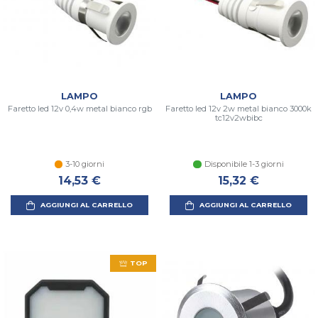
LAMPO
LAMPO
Faretto led 12v 0,4w metal bianco rgb
Faretto led 12v 2w metal bianco 3000k
tc12v2wbibc
3-10 giorni
Disponibile 1-3 giorni
14,53 €
15,32 €
AGGIUNGI AL CARRELLO
AGGIUNGI AL CARRELLO
TOP