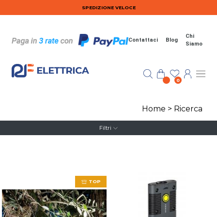
Salta al contenuto principale
SPEDIZIONE VELOCE
Chi
Contattaci
Blog
Siamo
0
Home
>
Ricerca
Filtri
TOP