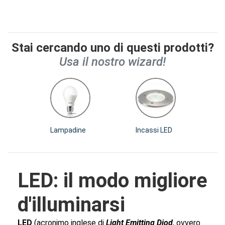
Stai cercando uno di questi prodotti?
Usa il nostro wizard!
Lampadine
Incassi LED
I
LED: il modo migliore
d'illuminarsi
LED
(acronimo inglese di
Light Emitting Diod
, ovvero