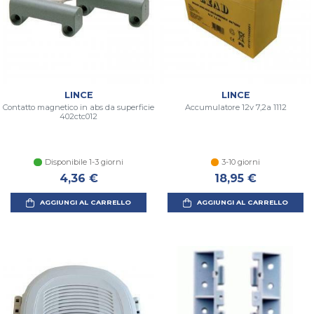
LINCE
LINCE
Contatto magnetico in abs da superficie
Accumulatore 12v 7,2a 1112
402ctc012
Disponibile 1-3 giorni
3-10 giorni
4,36 €
18,95 €
AGGIUNGI AL CARRELLO
AGGIUNGI AL CARRELLO