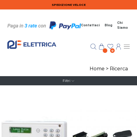
Salta al contenuto principale
SPEDIZIONE VELOCE
Chi
Contattaci
Blog
Siamo
0
Home
>
Ricerca
Filtri