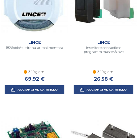
LINCE
LINCE
1826oblo/e - sirena autoalimentata
Inseritore contactless
programm.master/slave
3-10 giorni
3-10 giorni
69,92 €
26,58 €
AGGIUNGI AL CARRELLO
AGGIUNGI AL CARRELLO