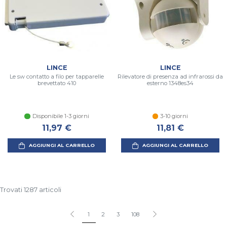
LINCE
LINCE
Le sw contatto a filo per tapparelle
Rilevatore di presenza ad infrarossi da
brevettato 410
esterno 1348es34
Disponibile 1-3 giorni
3-10 giorni
11,97 €
11,81 €
AGGIUNGI AL CARRELLO
AGGIUNGI AL CARRELLO
Trovati 1287 articoli
1
2
3
108