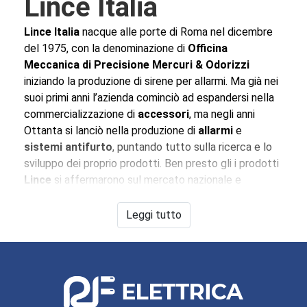
Lince Italia
Lince Italia
nacque alle porte di Roma nel dicembre
del 1975, con la denominazione di
Officina
Meccanica di Precisione Mercuri & Odorizzi
iniziando la produzione di sirene per allarmi. Ma già nei
suoi primi anni l’azienda cominciò ad espandersi nella
commercializzazione di
accessori
, ma negli anni
Ottanta si lanciò nella produzione di
allarmi
e
sistemi antifurto
, puntando tutto sulla ricerca e lo
sviluppo dei proprio prodotti. Ben presto gli i prodotti
Lince
si affermarono sul mercato nazionale e
internazionale. Oggi i sistemi
Lince
sono i più installati
d’Italia.
Leggi tutto
Lince Italia
progetta e realizza prodotti per la tua
sicurezza e la protezione. Soluzioni innovative,
affidabili e tecnologiche avanzate.
Lince
continua ad
investire ogni anno gran parte del suo fatturato in
ricerca e sviluppo, non solo, negli ultimi anni
Lince
ha