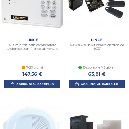
LINCE
LINCE
1799minitris-pstn combinatore
4037s137plus kit chiave elettronica
telefonico pstn 4 linee universale
4037
7-20 giorni
Disponibile 1-3 giorni
147,56 €
63,81 €
AGGIUNGI AL CARRELLO
AGGIUNGI AL CARRELLO