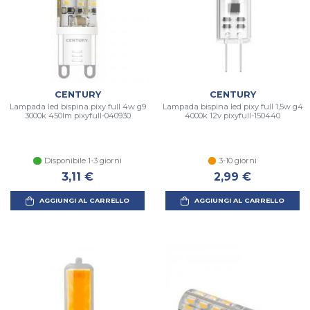
CENTURY
CENTURY
Lampada led bispina pixy full 4w g9
Lampada bispina led pixy full 1,5w g4
3000k 450lm pixyfull-040930
4000k 12v pixyfull-150440
Disponibile 1-3 giorni
3-10 giorni
3,11 €
2,99 €
AGGIUNGI AL CARRELLO
AGGIUNGI AL CARRELLO