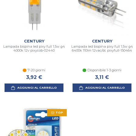
CENTURY
CENTURY
Lampada bispina led pixy full 1,5w g4
Lampada led bispina pixy full 1,5w g4
4000k 12v pixycob-02440
6400k 110lm 12vac/dc pixyfull-150464
7-20 giorni
Disponibile 1-3 giorni
3,92 €
3,11 €
AGGIUNGI AL CARRELLO
AGGIUNGI AL CARRELLO
TOP