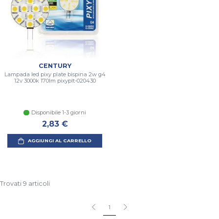
CENTURY
Lampada led pixy plate bispina 2w g4
12v 3000k 170lm pixyplt-020430
Disponibile 1-3 giorni
2,83 €
AGGIUNGI AL CARRELLO
Trovati 9 articoli
1