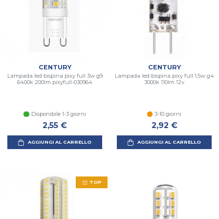
CENTURY
CENTURY
Lampada led bispina pixy full 3w g9
Lampada led bispina pixy full 1,5w g4
6400k 200lm pixyfull-030964
3000k 110lm 12v
Disponibile 1-3 giorni
3-10 giorni
2,55 €
2,92 €
AGGIUNGI AL CARRELLO
AGGIUNGI AL CARRELLO
TOP