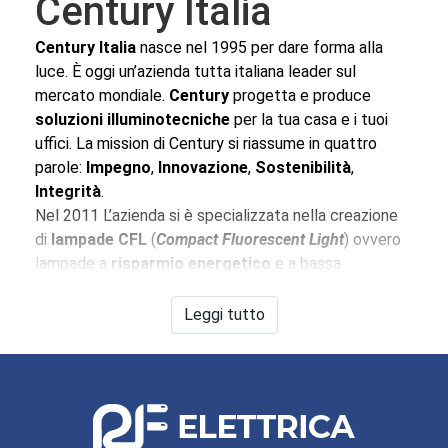
Century Italia
Century Italia
nasce nel 1995 per dare forma alla
luce. È oggi un’azienda tutta italiana leader sul
mercato mondiale.
Century
progetta e produce
soluzioni illuminotecniche
per la tua casa e i tuoi
uffici. La mission di Century si riassume in quattro
parole:
Impegno
,
Innovazione
,
Sostenibilità
,
Integrità
.
Nel 2011 L’azienda si è specializzata nella creazione
di
lampade CFL
(
Compact Fluorescent Light
) ovvero
lampade a
risparmio energetico
e a bassa
emissione di calore (il che le rende adatte anche a
coltivazioni indoor). Sul nostro sito trovi un vasto
Leggi tutto
assortimento di
lampade CFL Century
.
Ma le lampade fluorescenti compatte non
esauriscono la variegata produzione
Century Italia
.
Nel campo delle
luci al LED
, Century produce
faretti
e
proiettori al led
altamente professionali,
tubi LED