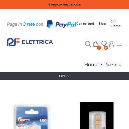
Salta al contenuto principale
SPEDIZIONE VELOCE
Chi
Contattaci
Blog
Siamo
0
Home
>
Ricerca
Filtri